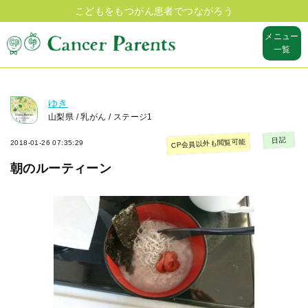
こどもをもつがん患者でつながろう
メニュー
一覧
ゆき
山梨県 / 乳がん / ステージ1
日記
CP会員以外も閲覧可能
2018-01-26 07:35:29
朝のルーティーン