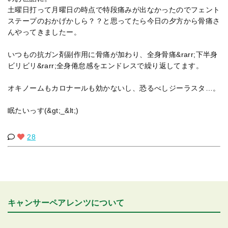
土曜日打って月曜日の時点で特段痛みが出なかったのでフェント
ステープのおかげかしら？？と思ってたら今日の夕方から骨痛さ
んやってきましたー。
いつもの抗ガン剤副作用に骨痛が加わり、全身骨痛&rarr;下半身
ビリビリ&rarr;全身倦怠感をエンドレスで繰り返してます。
オキノームもカロナールも効かないし、恐るべしジーラスタ…。
眠たいっす(&gt;_&lt;)
28
キャンサーペアレンツについて