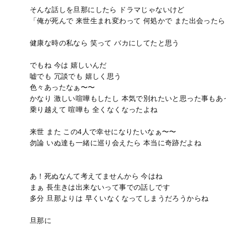
そんな話しを旦那にしたら ドラマじゃないけど
「俺が死んで 来世生まれ変わって 何処かで また出会ったら
健康な時の私なら 笑って バカにしてたと思う
でもね 今は 嬉しいんだ
嘘でも 冗談でも 嬉しく思う
色々あったなぁ〜〜
かなり 激しい喧嘩もしたし 本気で別れたいと思った事もあ
乗り越えて 喧嘩も 全くなくなったよね
来世 また この4人で幸せになりたいなぁ〜〜
勿論 いぬ達も一緒に巡り会えたら 本当に奇跡だよね
あ！死ぬなんて考えてませんから 今はね
まぁ 長生きは出来ないって事での話しです
多分 旦那よりは 早くいなくなってしまうだろうからね
旦那に