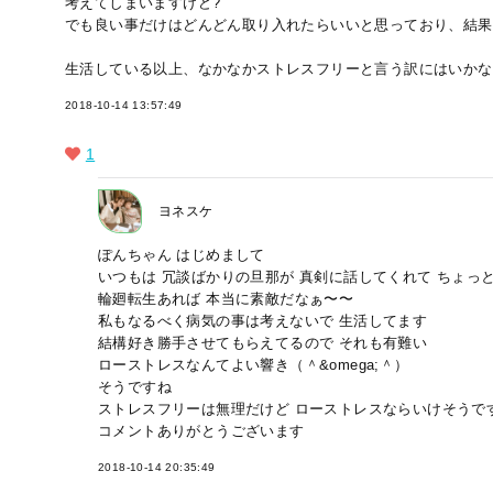
考えてしまいますけど?
でも良い事だけはどんどん取り入れたらいいと思っており、結果
生活している以上、なかなかストレスフリーと言う訳にはいかな
2018-10-14 13:57:49
1
ヨネスケ
ぽんちゃん はじめまして
いつもは 冗談ばかりの旦那が 真剣に話してくれて ちょっ
輪廻転生あれば 本当に素敵だなぁ〜〜
私もなるべく病気の事は考えないで 生活してます
結構好き勝手させてもらえてるので それも有難い
ローストレスなんてよい響き（＾&omega;＾）
そうですね
ストレスフリーは無理だけど ローストレスならいけそうで
コメントありがとうございます
2018-10-14 20:35:49