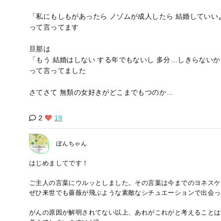
「私にもしもがあったら ノゾムが成人したら 結婚していい
って言ってます
旦那は
「もう 結婚はしない する年でもないし 多分…しきらない
って言ってました
さてさて 無類の女好きがどこまでもつのか…
2
19
ぽんちゃん
はじめましてです！
ご主人の言葉にウルッとしました。その言葉は今までのヨネスケ
ぜひ来世でも薔薇が飛ぶような素敵なシチュエーションで出会っ
がんの原因が解明されてない以上、あれがこれがと考えることは