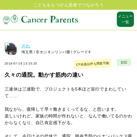
こどもをもつがん患者でつながろう
メニュー
一覧
ざわ
埼玉県 / 非ホジキンリンパ腫 / グレード4
日記
CP会員以外も閲覧可能
2019-07-18 13:15:25
久々の通院。動かす筋肉の違い
三連休は三連勤で、プロジェクトを5本ほど並行でまわしてい
て……
我ながら、復帰して早々働きまくってるな、と思います。
楽しいけれど。家族の時間が作れないと、なんで働いてるのかわ
からなくなり、自己肯定感下がる。
そして、今日はその代休で、通院。肺炎予防のベナンバックス吸