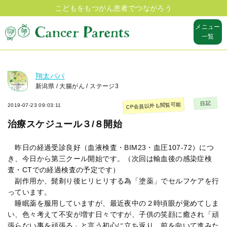
こどもをもつがん患者でつながろう
メニュー
一覧
翔太パパ
新潟県 / 大腸がん / ステージ3
日記
CP会員以外も閲覧可能
2019-07-23 09:03:11
治療スケジュール３/８開始
昨日の経過受診良好（血液検査・BIM23・血圧107-72）につ
き、今日から第三クール開始です。（次回は輸血後の感染症検
査・CTでの経過検査の予定です）
副作用か、髭剃り後ヒリヒリする為「塗薬」でセルフケアを行
っています。
睡眠薬を服用していますが、最近夜中の２時頃眼が覚めてしま
い、色々考えて不安が増す日々ですが、子供の笑顔に癒され「頑
張らない事を頑張る」と言う初心に立ち返り、前を向いて進みた