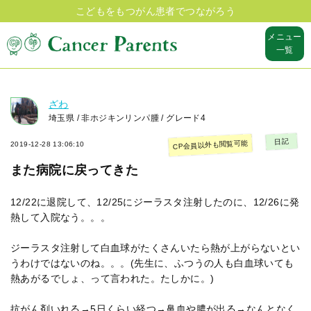
こどもをもつがん患者でつながろう
メニュー
一覧
ざわ
埼玉県 / 非ホジキンリンパ腫 / グレード4
日記
CP会員以外も閲覧可能
2019-12-28 13:06:10
また病院に戻ってきた
12/22に退院して、12/25にジーラスタ注射したのに、12/26に発
熱して入院なう。。。
ジーラスタ注射して白血球がたくさんいたら熱が上がらないとい
うわけではないのね。。。(先生に、ふつうの人も白血球いても
熱あがるでしょ、って言われた。たしかに。)
抗がん剤いれる→5日くらい経つ→鼻血や膿が出る→なんとなく