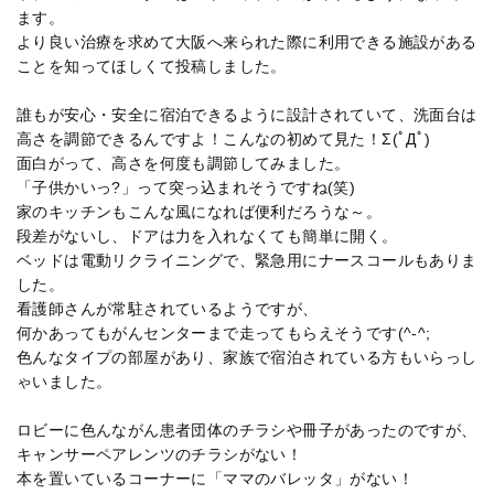
ます。
より良い治療を求めて大阪へ来られた際に利用できる施設がある
ことを知ってほしくて投稿しました。
誰もが安心・安全に宿泊できるように設計されていて、洗面台は
高さを調節できるんですよ！こんなの初めて見た！Σ(ﾟДﾟ)
面白がって、高さを何度も調節してみました。
「子供かいっ?」って突っ込まれそうですね(笑)
家のキッチンもこんな風になれば便利だろうな～。
段差がないし、ドアは力を入れなくても簡単に開く。
ベッドは電動リクライニングで、緊急用にナースコールもありま
した。
看護師さんが常駐されているようですが、
何かあってもがんセンターまで走ってもらえそうです(^-^;
色んなタイプの部屋があり、家族で宿泊されている方もいらっし
ゃいました。
ロビーに色んながん患者団体のチラシや冊子があったのですが、
キャンサーペアレンツのチラシがない！
本を置いているコーナーに「ママのバレッタ」がない！