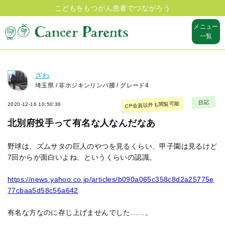
こどもをもつがん患者でつながろう
メニュー
一覧
ざわ
埼玉県 / 非ホジキンリンパ腫 / グレード4
日記
CP会員以外も閲覧可能
2020-12-16 10:50:36
北別府投手って有名な人なんだなあ
野球は、ズムサタの巨人のやつを見るくらい、甲子園は見るけど
7回からが面白いよね、というくらいの認識。
https://news.yahoo.co.jp/articles/b090a065c358c8d2a25775e
77cbaa5d58c56a642
有名な方なのに存じ上げませんでした……。