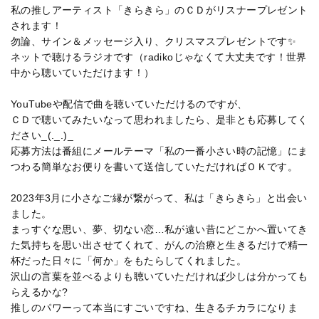
私の推しアーティスト「きらきら」のＣＤがリスナープレゼント
されます！
勿論、サイン＆メッセージ入り、クリスマスプレゼントです✨
ネットで聴けるラジオです（radikoじゃなくて大丈夫です！世界
中から聴いていただけます！）
YouTubeや配信で曲を聴いていただけるのですが、
ＣＤで聴いてみたいなって思われましたら、是非とも応募してく
ださい_(._.)_
応募方法は番組にメールテーマ「私の一番小さい時の記憶」にま
つわる簡単なお便りを書いて送信していただければＯＫです。
2023年3月に小さなご縁が繋がって、私は「きらきら」と出会い
ました。
まっすぐな思い、夢、切ない恋…私が遠い昔にどこかへ置いてき
た気持ちを思い出させてくれて、がんの治療と生きるだけで精一
杯だった日々に「何か」をもたらしてくれました。
沢山の言葉を並べるよりも聴いていただければ少しは分かっても
らえるかな?
推しのパワーって本当にすごいですね、生きるチカラになりま