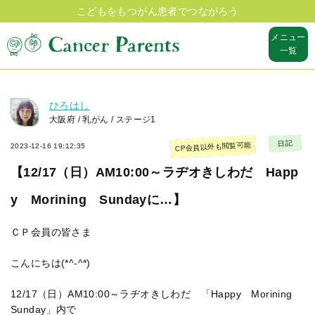
こどもをもつがん患者でつながろう
メニュー
一覧
ひろはし
大阪府 / 乳がん / ステージ1
日記
CP会員以外も閲覧可能
2023-12-16 19:12:35
【12/17（日）AM10:00～ラヂオきしわだ Happ
y Morining Sundayに…】
ＣＰ会員の皆さま
こんにちは(*^-^*)
12/17（日）AM10:00～ラヂオきしわだ 「Happy Morining
Sunday」内で