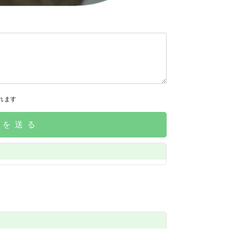
れます
請を送る