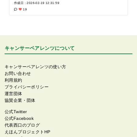
作成日 : 2026-02-19 12:31:59
った、頑張ったなんて言葉では言い表せないんじゃな
19
いかな。 私も負けないように、食べて、トレーニング
して、治るって信じようと思いました。 辛くなったら
平野歩夢くんを思い出すようにします。
キャンサーペアレンツについて
キャンサーペアレンツの使い方
お問い合わせ
利用規約
プライバシーポリシー
運営団体
協賛企業・団体
公式Twitter
公式Facebook
代表西口のブログ
えほんプロジェクトHP