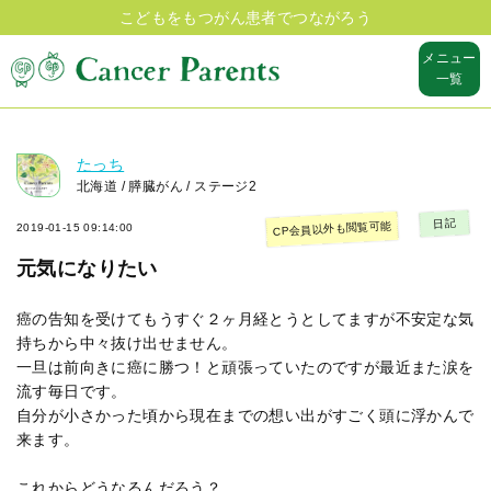
こどもをもつがん患者でつながろう
メニュー
一覧
たっち
北海道 / 膵臓がん / ステージ2
日記
CP会員以外も閲覧可能
2019-01-15 09:14:00
元気になりたい
癌の告知を受けてもうすぐ２ヶ月経とうとしてますが不安定な気
持ちから中々抜け出せません。
一旦は前向きに癌に勝つ！と頑張っていたのですが最近また涙を
流す毎日です。
自分が小さかった頃から現在までの想い出がすごく頭に浮かんで
来ます。
これからどうなるんだろう？