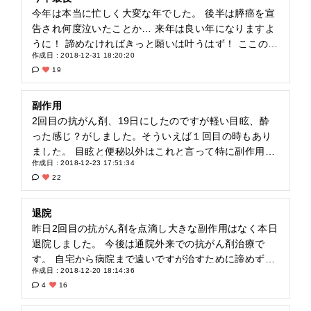
い… 頑張りたい！ 元気になりたい！
今年は本当に忙しく大変な年でした。 後半は膵癌を宣
告され何度泣いたことか… 来年は良い年になりますよ
うに！ 諦めなければきっと願いは叶うはず！ ここの皆
作成日 : 2018-12-31 18:20:20
さんも一緒に頑張りましょう！ 来年も宜しくお願いし
19
ます！
副作用
2回目の抗がん剤、19日にしたのですが軽い目眩、酔
った感じ？がしました。そういえば１回目の時もあり
ました。 目眩と便秘以外はこれと言って特に副作用は
作成日 : 2018-12-23 17:51:34
なかったのですが２回目投与の2日後から身体の倦怠
22
感、直ぐに疲れる、眠けが出てきました。 これが副作
用？ でも今の所我慢出来る程度です。 これからまだま
だ酷くなるのかな？ 不安がいっぱいです。 でも乗り切
退院
らなきゃ行けないですよね！ 頑張ろう！
昨日2回目の抗がん剤を点滴し大きな副作用はなく本日
退院しました。 今後は通院外来での抗がん剤治療で
す。 自宅から病院まで遠いですが治すために諦めず頑
作成日 : 2018-12-20 18:14:36
張ろうと思います！
4
16