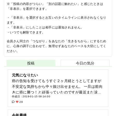
※「投稿の内容がつらい」「別の話題に触れたい」と感じたときは
「非表示」を選択できます。
・「非表示」を選択するとお互いのタイムラインに表示されなくなり
ます。
・「非表示」にしたことは相手には通知されません。
・いつでも解除できます。
会員さん同士の「つながり」をあなたの「生きるちから」にするため
に、心身の調子に合わせて、無理せずあなたのペースを大切にしてく
ださい。
投稿
今日の気分
元気になりたい
癌の告知を受けてもうすぐ２ヶ月経とうとしてますが
不安定な気持ちから中々抜け出せません。 一旦は前向
きに癌に勝つ！と頑張っていたのですが最近また涙を
作成日 : 2019-01-15 09:14:00
流す毎日です。 自分が小さかった頃から現在までの想
29
い出がすごく頭に浮かんで来ます。 これからどうなる
んだろう？ 死ばかり考えてしまいます。 残される家族
はどうなるんだろう？ 会社は？ 辛い… 死にたくな
今年最後