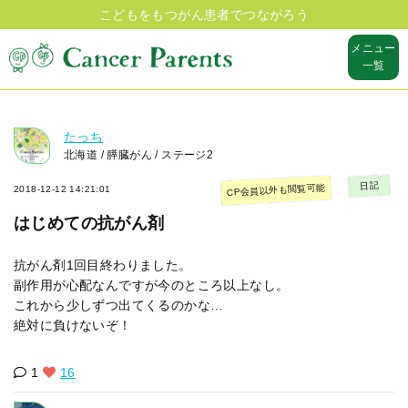
こどもをもつがん患者でつながろう
メニュー
一覧
たっち
北海道 / 膵臓がん / ステージ2
日記
CP会員以外も閲覧可能
2018-12-12 14:21:01
はじめての抗がん剤
抗がん剤1回目終わりました。
副作用が心配なんですが今のところ以上なし。
これから少しずつ出てくるのかな…
絶対に負けないぞ！
1
16