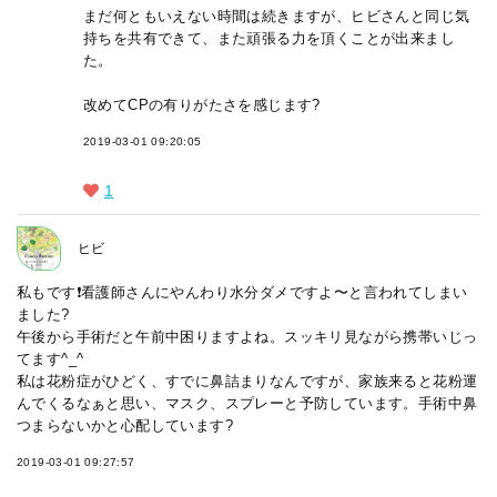
まだ何ともいえない時間は続きますが、ヒビさんと同じ気
持ちを共有できて、また頑張る力を頂くことが出来まし
た。
改めてCPの有りがたさを感じます?
2019-03-01 09:20:05
1
ヒビ
私もです❗️看護師さんにやんわり水分ダメですよ〜と言われてしまい
ました?
午後から手術だと午前中困りますよね。スッキリ見ながら携帯いじっ
てます^_^
私は花粉症がひどく、すでに鼻詰まりなんですが、家族来ると花粉運
んでくるなぁと思い、マスク、スプレーと予防しています。手術中鼻
つまらないかと心配しています?
2019-03-01 09:27:57