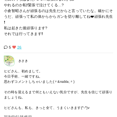
やれるのか私❗️緊張で泣けてくる…?
小倉智昭さんが頑張るのは先生だからと言っていたな。確かにそ
うだ、頑張って私の体からからガンを切り離してね❤️頑張れ先生
❗️
私は起きた後頑張ります?
それでは行ってきます❗️
5
26
きさき
ヒビさん、初めまして。
今日手術、一緒ですね。
思わずコメントしちゃいました(〃&nabla;〃)
その時を迎えるまで何ともいえない気分ですが、先生を信じて頑張り
ましょうね。
ヒビさんも、私も、きっと全て、うまくいきます(^-^)v
2019-03-01 08:48:03