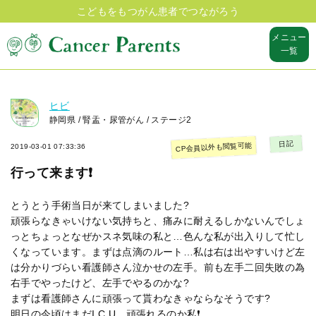
こどもをもつがん患者でつながろう
メニュー
一覧
ヒビ
静岡県 / 腎盂・尿管がん / ステージ2
日記
CP会員以外も閲覧可能
2019-03-01 07:33:36
行って来ます❗️
とうとう手術当日が来てしまいました?
頑張らなきゃいけない気持ちと、痛みに耐えるしかないんでしょ
っとちょっとなぜかスネ気味の私と…色んな私が出入りして忙し
くなっています。まずは点滴のルート…私は右は出やすいけど左
は分かりづらい看護師さん泣かせの左手。前も左手二回失敗の為
右手でやったけど、左手でやるのかな?
まずは看護師さんに頑張って貰わなきゃならなそうです?
明日の今頃はまだI C U…頑張れるのか私❗️