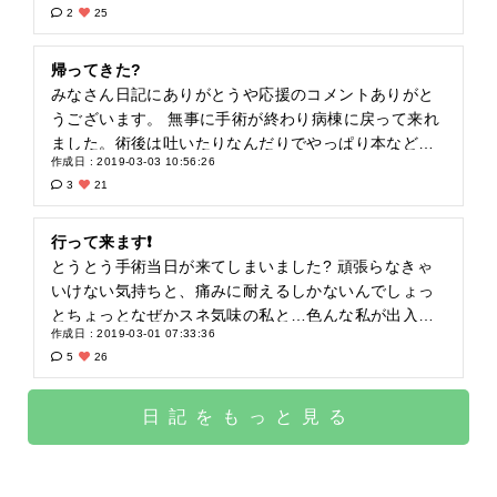
2
25
たら、昼ぐらいから今まで感じた事のない、背中の痛
み止みやお腹の痛み…うん⁈なんかおかしいぞ？ と思
い看護師さんに聞いたら、実はね、朝から５にしてた
帰ってきた?
の〜って❗️やるな看護師さん(笑)でも別に耐えられない
みなさん日記にありがとうや応援のコメントありがと
痛みではないなって感じています。でもいとしの痛み
うございます。 無事に手術が終わり病棟に戻って来れ
止め外されたらどうなんだろ〜とまたビビリな私は心
ました。術後は吐いたりなんだりでやっぱり本など読
作成日 : 2019-03-03 10:56:26
配してます。 今はそれとお腹の液？がいっぱいガーゼ
む余裕があるわけもなく…私は朦朧と過ごしておりま
3
21
からシミシミして嫌です〜恥ずかしいけど紙パンツを
した。昨日も病棟に戻ってはきても痛みで携帯に触れ
履くはめになりました(T ^ T)
ず、看護師さんに痛み止めまだだめですよね〜? と体
の位置が決まらず悶々と過ごしておりました。 今朝か
行って来ます❗️
ら何故か痛みが和らぎ頑張って歩いています❗️がんセン
とうとう手術当日が来てしまいました? 頑張らなきゃ
ターで借りた本を結局読まずに返却となりました? 病
いけない気持ちと、痛みに耐えるしかないんでしょっ
理検査は気になりますが、無事終えてひとまずやれや
とちょっとなぜかスネ気味の私と…色んな私が出入り
作成日 : 2019-03-01 07:33:36
れです?
して忙しくなっています。まずは点滴のルート…私は
5
26
右は出やすいけど左は分かりづらい看護師さん泣かせ
の左手。前も左手二回失敗の為右手でやったけど、左
手でやるのかな? まずは看護師さんに頑張って貰わな
日記をもっと見る
きゃならなそうです? 明日の今頃はまだI C U…頑張れ
るのか私❗️ やれるのか私❗️緊張で泣けてくる…? 小倉智
昭さんが頑張るのは先生だからと言っていたな。確か