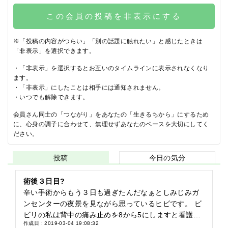
この会員の投稿を非表示にする
※「投稿の内容がつらい」「別の話題に触れたい」と感じたときは
「非表示」を選択できます。
・「非表示」を選択するとお互いのタイムラインに表示されなくなり
ます。
・「非表示」にしたことは相手には通知されません。
・いつでも解除できます。
会員さん同士の「つながり」をあなたの「生きるちから」にするため
に、心身の調子に合わせて、無理せずあなたのペースを大切にしてく
ださい。
投稿
今日の気分
術後３日目?
辛い手術からもう３日も過ぎたんだなぁとしみじみガ
ンセンターの夜景を見ながら思っているヒビです。 ビ
ビリの私は背中の痛み止めを8から5にしますと看護師
作成日 : 2019-03-04 19:08:32
さんに言われていても、えー嫌だなぁと断り続けてい