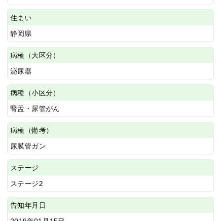
住まい
静岡県
病種（大区分）
泌尿器
病種（小区分）
腎盂・尿管がん
病種（備考）
尿膜管ガン
ステージ
ステージ2
告知年月日
2019年01月15日