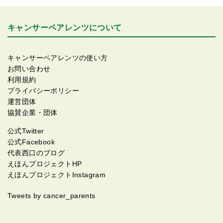
にそうだ、頑張って私の体からからガンを切り離して
ね❤️頑張れ先生❗️ 私は起きた後頑張ります? それでは行
キャンサーペアレンツについて
ってきます❗️
キャンサーペアレンツの使い方
お問い合わせ
利用規約
プライバシーポリシー
運営団体
協賛企業・団体
公式Twitter
公式Facebook
代表西口のブログ
えほんプロジェクトHP
えほんプロジェクトInstagram
Tweets by cancer_parents