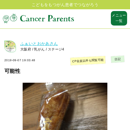
こどもをもつがん患者でつながろう
メニュー
一覧
ふぁいとおかあさん
大阪府 / 乳がん / ステージ4
日記
CP会員以外も閲覧可能
2019-09-07 19:03:48
可能性