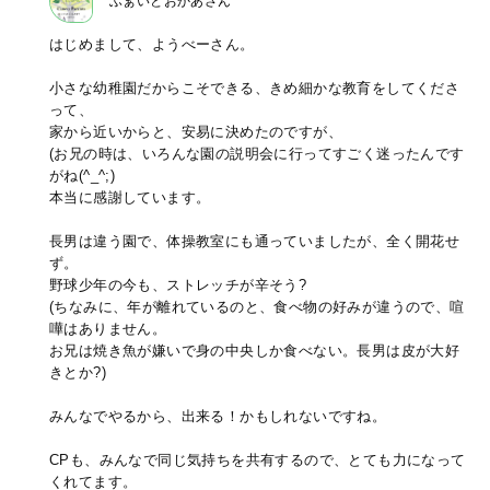
ふぁいとおかあさん
はじめまして、ようべーさん。
小さな幼稚園だからこそできる、きめ細かな教育をしてくださ
って、
家から近いからと、安易に決めたのですが、
(お兄の時は、いろんな園の説明会に行ってすごく迷ったんです
がね(^_^;)
本当に感謝しています。
長男は違う園で、体操教室にも通っていましたが、全く開花せ
ず。
野球少年の今も、ストレッチが辛そう?
(ちなみに、年が離れているのと、食べ物の好みが違うので、喧
嘩はありません。
お兄は焼き魚が嫌いで身の中央しか食べない。長男は皮が大好
きとか?)
みんなでやるから、出来る！かもしれないですね。
CPも、みんなで同じ気持ちを共有するので、とても力になって
くれてます。