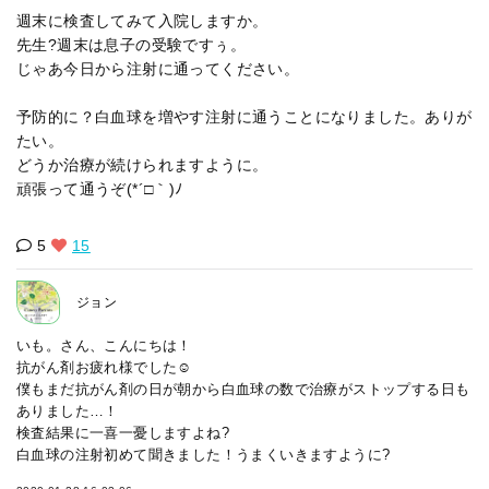
週末に検査してみて入院しますか。
先生?週末は息子の受験ですぅ。
じゃあ今日から注射に通ってください。
予防的に？白血球を増やす注射に通うことになりました。ありが
たい。
どうか治療が続けられますように。
頑張って通うぞ(*´□｀)ﾉ
5
15
ジョン
いも。さん、こんにちは！
抗がん剤お疲れ様でした☺️
僕もまだ抗がん剤の日が朝から白血球の数で治療がストップする日も
ありました…！
検査結果に一喜一憂しますよね?
白血球の注射初めて聞きました！うまくいきますように?