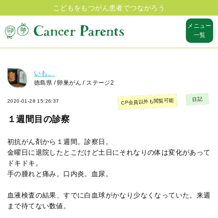
こどもをもつがん患者でつながろう
メニュー
一覧
いも。
徳島県 / 卵巣がん / ステージ2
日記
CP会員以外も閲覧可能
2020-01-28 15:26:37
１週間目の診察
初抗がん剤から１週間。診察日。
金曜日に退院したとこだけど土日にそれなりの体は変化があって
ドキドキ。
手の腫れと痛み。口内炎。血尿。
血液検査の結果、すでに白血球がかなり少なくなっていた。来週
まで待てない数値。