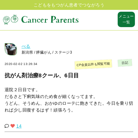
こどもをもつがん患者でつながろう
メニュー
一覧
べる
新潟県 / 膵臓がん / ステージ3
日記
CP会員以外も閲覧可能
2020-02-02 13:26:34
抗がん剤治療8クール、6日目
退院２日目です。
だるさと下痢気味のため食が細くなってます。
うどん、そうめん、おかゆのローテに飽きてきた。今日を乗り切
れば少し回復するはず！頑張ろう。
14