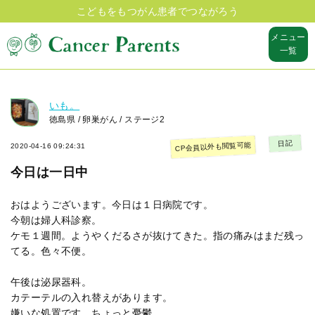
こどもをもつがん患者でつながろう
メニュー
一覧
いも。
徳島県 / 卵巣がん / ステージ2
日記
CP会員以外も閲覧可能
2020-04-16 09:24:31
今日は一日中
おはようございます。今日は１日病院です。
今朝は婦人科診察。
ケモ１週間。ようやくだるさが抜けてきた。指の痛みはまだ残っ
てる。色々不便。
午後は泌尿器科。
カテーテルの入れ替えがあります。
嫌いな処置です。ちょっと憂鬱。