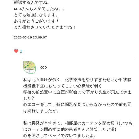
確認するんですね。
cooさんも大変でしたね。。
とても勉強になります。
ありがとうございます！
また投稿させていただきますね！
2020-05-19 23:09:07
2
coo
私は元々血圧が低く、化学療法をやりすぎたせいか甲状腺
機能低下症にもなってしまい心機能が弱く
移植の前処置中に血圧が60台まで下がり先生が飛んできま
した?
心エコーをして、特に問題が見つからなかったので前処置
は続行しましたが。
私は再発が辛すぎて、相部屋のカーテンを閉め切り(いつも
はカーテン閉めずに他の患者さんと談笑したい派)
心を閉ざしてベッドで泣いてましたよ。