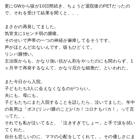
更にGWから咳が10日間続き、ちょうど退院後のPETだったの
で、それを受けて結果を聞くと、、、
まさかの再発してました。
気管支に1センチ弱の腫瘍。
そのせいで声帯の一つの神経が麻痺してるそうです。
声がほとんど出ないんです。咳もひどくて。
リンパ腫憎い。
主治医からも、かなり強い抗がん剤をやったのにも関わらず、1
ヶ月半で再発するなんて、かなり厄介な細胞だ、といわれた。
また今日から入院。
子どもたち3人に会えなくなるのがつらい。
夫にも。母にも。
子どもたちにまた入院することを話したら、泣いてました。年中
の長男は「ボス(リンパ腫のこと)バカ！コロナもバカ！」って言
ってた。。
それでも私が泣いてると、「泣きすぎでしょー」と手で涙を拭い
てくれた。
自分も悲しいのに、ママの心配をしてくれて。。その優しさにま