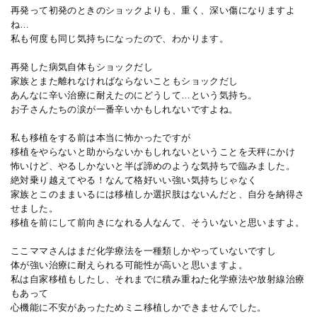
再発って初発のときのショックよりも、重く、深い傷になりますよ
ね…
私も何度も同じ気持ちになったので、わかります。
再発した病気自体もショックだし
家族とまた離れなければならないこともショックだし
あんなに辛い治療に耐えたのにどうして…という気持ち。
お子さんたちの涙が一番辛いかもしれないですよね。
私も移植をする前は本当に怖かったですが
移植をやらないと助からないかもしれないということを天秤にかけ
怖いけど、やるしかないと半ば諦めのような気持ちで臨みました。
絶対乗り越えてやる！なんて格好いい強い気持ちじゃなく
家族とこのままいるには移植しか選択肢はないんだと、自分を納得さ
せました。
移植を前にして前向きになれる人なんて、そういないと思いますよ。
ここママさんはまだ化学療法を一種類しかやっていないですし
体が強い治療に耐えられる可能性が高いと思いますよ。
私は自家移植もしたし、それまでに積み重ねた化学療法や放射線治療
もあって
心機能に不安があったためミニ移植しかできませんでした。