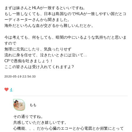
まずは妹さんとHLAが一致するといいですね。
もし一致しなくても、日本は島国なのでHLAが一致しやすい国だとコ
ーディネーターさんから聞きました。
海外だといろんな血が交ざるから難しいんだとか。
今は考えても、何をしても、暗闇の中にいるような気持ちだと思いま
すので
無理に元気にしたり、気負ったりせず
流れに身を任せて、泣きたいときには泣いて…
CPで愚痴を吐きましょう！
ここの皆さんは受け入れてくれますよ?
2020-05-19 22:54:33
4
もも
その通りですね。
共感していただき嬉しいです。
心機能、、、だから心臓のエコーとか心電図とか頻繁にとって