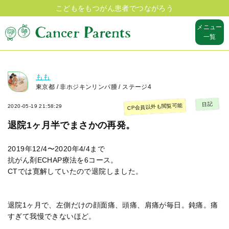
こどもをもつがん患者でつながろう
メニュー
一覧
もも
東京都 / 非ホジキンリンパ腫 / ステージ4
日記
CP会員以外も閲覧可能
2020-05-19 21:58:29
退院1ヶ月半でまさかの再発。
2019年12/4〜2020年4/4まで
抗がん剤ECHAP療法を6コース。
CTでは寛解していたので退院しました。
退院1ヶ月で、左側だけの顔面痛、頭痛、肩痛が毎日。鈍痛。痛
すぎて我慢できないほど。