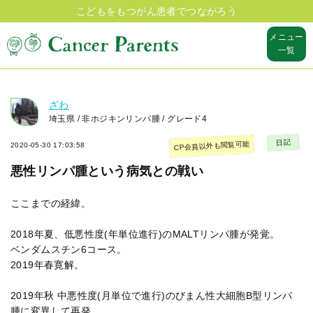
こどもをもつがん患者でつながろう
メニュー
一覧
ざわ
埼玉県 / 非ホジキンリンパ腫 / グレード4
日記
CP会員以外も閲覧可能
2020-05-30 17:03:58
悪性リンパ腫という病気との戦い
ここまでの経緯。
2018年夏、低悪性度(年単位進行)のMALTリンパ腫が発覚。
ベンダムスチン6コース。
2019年春寛解。
2019年秋 中悪性度(月単位で進行)のびまん性大細胞B型リンパ
腫に変異して再発。