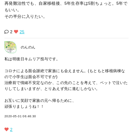
再発難治性でも、自家移植後、5年生存率は5割ちょっと。5年で
もいい。
その半分に入りたい。
2
25
のんのん
私は明後日キムリア投与です。
コロナによる面会謝絶で家族にも会えません。(もともと移植病棟な
ので小学生は面会不可ですが)
治療前で情緒不安定なのか、この先のことを考えて、ベットで泣いた
りしてしまいますが、とりあえず先に進むしかない。
お互いに笑顔で家族の元ヘ帰るために、
頑張りましょうね！！
2020-05-31 06:46:30
2