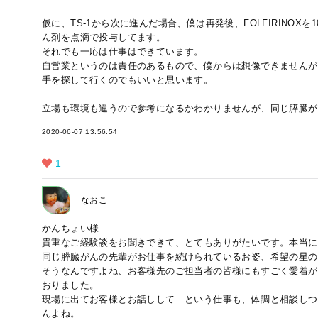
仮に、TS-1から次に進んだ場合、僕は再発後、FOLFIRINOXを10
ん剤を点滴で投与してます。
それでも一応は仕事はできています。
自営業というのは責任のあるもので、僕からは想像できませんが
手を探して行くのでもいいと思います。
立場も環境も違うので参考になるかわかりませんが、同じ膵臓が
2020-06-07 13:56:54
1
なおこ
かんちょい様
貴重なご経験談をお聞きできて、とてもありがたいです。本当に
同じ膵臓がんの先輩がお仕事を続けられているお姿、希望の星の
そうなんですよね、お客様先のご担当者の皆様にもすごく愛着が
おりました。
現場に出てお客様とお話しして…という仕事も、体調と相談しつ
んよね。