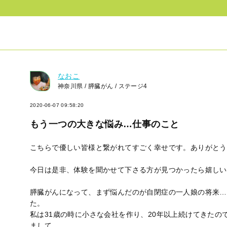
なおこ
神奈川県 / 膵臓がん / ステージ4
2020-06-07 09:58:20
もう一つの大きな悩み…仕事のこと
こちらで優しい皆様と繋がれてすごく幸せです。ありがとう
今日は是非、体験を聞かせて下さる方が見つかったら嬉しい
膵臓がんになって、まず悩んだのが自閉症の一人娘の将来…
た。
私は31歳の時に小さな会社を作り、20年以上続けてきた
まして…。