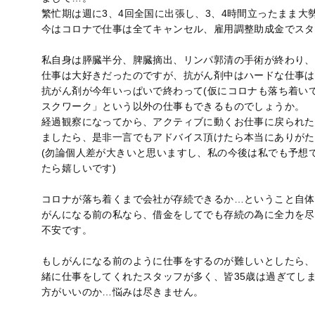
繁忙期は週に3、4回全国に出張し、3、4時間立ったまま
今はコロナで仕事は全てキャンセル、雇用調整助成金でスタ
私自身は膵臓半分、脾臓摘出、リンパ郭清の手術が終わり、こ
仕事は大好きだったのですが、抗がん剤中はハードな仕事は
抗がん剤が今年いっぱいで終わって(仮にコロナも落ち着い
スクワーク」という以外の仕事もできるものでしょうか。
経過観察になってから、アクティブに動くお仕事に戻られた
ましたら、是非一言でもアドバイス頂けたら本当にありがた
(勿論個人差が大きいと思いますし、私の今後は私でも予想
たら嬉しいです)
コロナが落ち着くまで会社が存続できるか…ということ自体
がんになる前の私なら、借金をしてでも存続の為に全力を尽
不安です。
もしがんになる前のように仕事をするのが難しいとしたら、
緒に仕事をしてくれたスタッフが多く、皆35歳は過ぎてし
方がいいのか…悩みは尽きません。