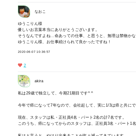
なおこ
ゆうこりん様
優しいお言葉本当にありがとうございます。
そうなんですよね…命あっての仕事、と思うと、無理は禁物かな
ゆうこりん様、お仕事続けられて良かったですね！
2020-06-07 10:36:57
2
akira
私は29歳で独立して、今期21期目です^ ^
今年で癌になって7年なので、会社起して、実に1/3は癌と共に
現在、スタッフは私・正社員4名・パート2名の計7名です。
このうち、癌になってからのスタッフは、正社員3名・パート1
私はと言うと、やはり出来ることが年々減ってきています。