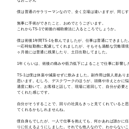
なおこさん
僕は普通のサラリーマンなので、全く立場は違いますが、同じす
無事に手術ができたこと、おめでとうございます。
これからTS-1で術後の補助療法に入るところでしょうか。
僕は術後1年間TS-1を飲んでましたが、仕事は普通にできました
一応時短勤務に配慮してくれましたが、そもそも過酷な労働環境
ヶ月後には普通に残業したり、土日出勤してました。
1年くらいは、術後の痛みや筋力低下によることで仕事に影響し
TS-1は僕は休薬や減薬せずに飲みました。副作用は個人差あり
思います。むしろ、デスクワークのほうが、頭痛や冷えとかに悩
適度に動いて、お客様と話して、現場に巡回して、自分が必要と
てくれた感じです。
自分がそうすることで、回りの社員もきっと見てくれていると思
てくれるかもしれませんね。
僕自身もでしたが、一人で仕事を抱えても、何かあれば誰かに任
りに伝えるようにしました。それでも他人なので、わからないこ