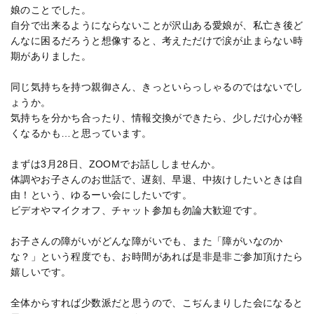
娘のことでした。
自分で出来るようにならないことが沢山ある愛娘が、私亡き後ど
んなに困るだろうと想像すると、考えただけで涙が止まらない時
期がありました。
同じ気持ちを持つ親御さん、きっといらっしゃるのではないでし
ょうか。
気持ちを分かち合ったり、情報交換ができたら、少しだけ心が軽
くなるかも…と思っています。
まずは3月28日、ZOOMでお話ししませんか。
体調やお子さんのお世話で、遅刻、早退、中抜けしたいときは自
由！という、ゆるーい会にしたいです。
ビデオやマイクオフ、チャット参加も勿論大歓迎です。
お子さんの障がいがどんな障がいでも、また「障がいなのか
な？」という程度でも、お時間があれば是非是非ご参加頂けたら
嬉しいです。
全体からすれば少数派だと思うので、こぢんまりした会になると