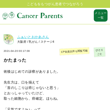
こどもをもつがん患者でつながろう
メニュー
一覧
ふぁいとおかあさん
大阪府 / 乳がん / ステージ4
ひとり
CP会員以外も閲覧可能
2021-04-20 00:17:09
ごと
かたまった
術後はじめての診察がありました。
先生方は、口を揃えて
「首のしこりは癌じゃないと思う」
とおっしゃっていたけど、
取った細胞から、癌確定。ほらね。
「元気ですよ〜♪」って、