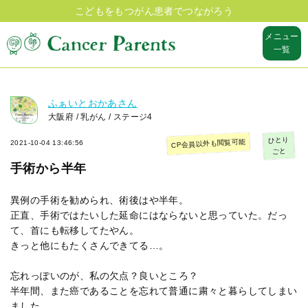
こどもをもつがん患者でつながろう
メニュー
一覧
ふぁいとおかあさん
大阪府 / 乳がん / ステージ4
ひとり
CP会員以外も閲覧可能
2021-10-04 13:46:56
ごと
手術から半年
異例の手術を勧められ、術後はや半年。
正直、手術ではたいした延命にはならないと思っていた。だっ
て、首にも転移してたやん。
きっと他にもたくさんできてる…。
忘れっぽいのが、私の欠点？良いところ？
半年間、また癌であることを忘れて普通に粛々と暮らしてしまい
ました。