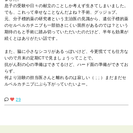
息子の受験や日々の献立のことしか考えず生きてしまいました。
でも、これって幸せなことなんだよね？手術、グッジョブ。
元、分子標的薬の研究者という主治医の見識から、遺伝子標的薬
のセルペルカチニブも一部効きにくい箇所があるのでは？という
期待のもと手術に踏み切っていただいたのだけど、半年も効果が
続くとはありがたい話です。
また、脇に小さなシコリがあるっぽいけど、今更慌てても仕方な
いので月末の定期CTで見ましょうってことで。
抗がん剤の心の準備はできてるけど、ハード面の準備ができてお
らず、
何より治験の担当医さんと離れるのは寂しい（ ; ; ）まだまだセ
ルペルカチニブにぶら下がっていたいよー。
29