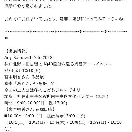
風景に心が癒されました。
お近くにお住まいでしたら、是非、遊びに行ってみて下さいね。
✼••┈┈┈┈┈┈••✼••┈┈┈┈┈┈••✼••┈┈┈┈┈┈••✼••┈┈┈┈┈┈••✼•┈┈┈┈┈┈••
✼
【出展情報】
Any Kobe with Arts 2022
神戸北野・旧居留地 約40箇所を巡る周遊アートイベント
9/23(金)-10/10(月)
宮本明香さん 作品展
絵本「あたたかいを探して」
今回の主人公は冬のこどもジルマです☃️
場所：神戸市中央区役所内中央区文化センター（無料）
時間：9:00-20:00(日・祝-17:00)
【宮本明香さん 在廊日時】
◼️10:00〜16:00（日・祝は展示17:00まで）
10/1(土)・10/2(日)・10/6(木)・10/8(土)・10/9(日)・10/10
(月)