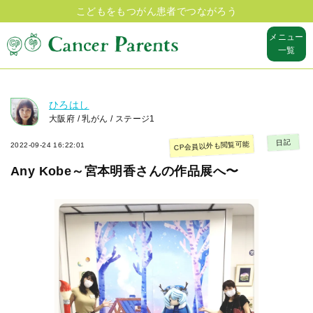
こどもをもつがん患者でつながろう
メニュー
一覧
ひろはし
大阪府 / 乳がん / ステージ1
日記
CP会員以外も閲覧可能
2022-09-24 16:22:01
Any Kobe～宮本明香さんの作品展へ〜