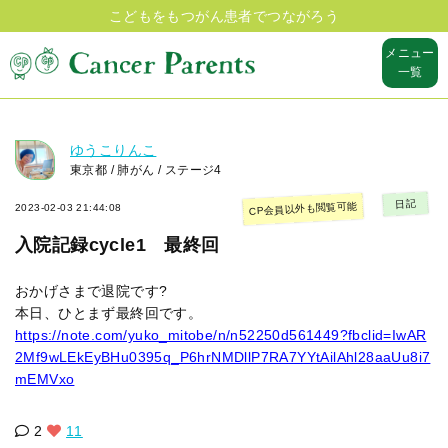
こどもをもつがん患者でつながろう
メニュー
一覧
ゆうこりんこ
東京都 / 肺がん / ステージ4
日記
CP会員以外も閲覧可能
2023-02-03 21:44:08
入院記録cycle1 最終回
おかげさまで退院です?
本日、ひとまず最終回です。
https://note.com/yuko_mitobe/n/n52250d561449?fbclid=IwAR
2Mf9wLEkEyBHu0395q_P6hrNMDllP7RA7YYtAilAhl28aaUu8i7
mEMVxo
2
11