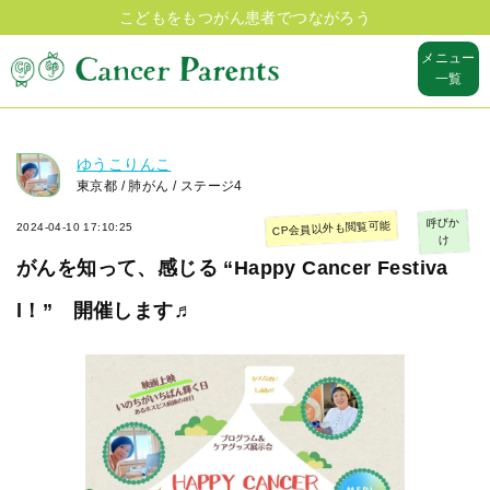
こどもをもつがん患者でつながろう
メニュー
一覧
ゆうこりんこ
東京都 / 肺がん / ステージ4
呼びか
CP会員以外も閲覧可能
2024-04-10 17:10:25
け
がんを知って、感じる “Happy Cancer Festiva
l！” 開催します♬