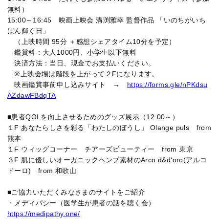
無料）
15:00～16:45 映画上映会 溝渕雅幸 監督作品 「いのちがいち
ばん輝く日」
（上映時間 95分 ＋感想シェアタイム10分を予定）
鑑賞料：大人1000円、小学生以下無料
決済方法：当日、現金でお支払いください。
※上映会場は階段を上がって２Fになります。
映画鑑賞事前申し込みサイト →
https://forms.gle/nPKdsu
AZdawFBdqTA
■患者QOLを向上させるためのグッズ展示（12:00～）
１F あなたらしさを彩る「わたしのぼうし」 Olange puls from
熊本
１F ウィッグコーナー チアーズビューティー from 東京
３F 肌に優しいオーガニックヘンプ素材のArco d&d‘oro(アルコ
ドーロ) from 和歌山
■ご協力いただくみなさまのサイトをご紹介
・メディパシー（医学生が患者の話を聴く会）
https://medipathy.one/