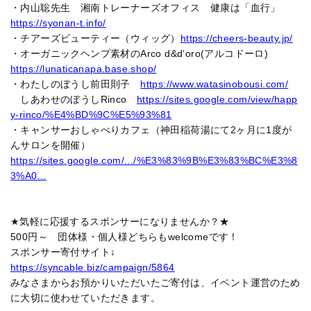
・内山聡先生 湘南トレーナーズオフィス 健康は「血行」
https://syonan-t.info/
・チアーズビューティー（ウィッグ）
https://cheers-beauty.jp/
・オーガニックヘンプ素材のArco d&d‘oro(アルコドーロ)
https://lunaticanapa.base.shop/
・わたしのぼうし前田則子
https://www.watasinobousi.com/
しあわせのぼうしRinco
https://sites.google.com/view/happ
y-rinco/%E4%BD%9C%E5%93%81
・キャンサーおしゃべりカフェ（神田稲荷湯にて2ヶ月に1度が
んサロンを開催）
https://sites.google.com/.../%E3%83%9B%E3%83%BC%E3%8
3%A0...
★気軽に応援するスポンサーになりませんか？★
500円～ 団体様・個人様どちらもwelcomeです！
スポンサー寄付サイト↓
https://syncable.biz/campaign/5864
みなさまからお預かりいただいたご寄付は、イベント運営のため
に大切に使わせていただきます。