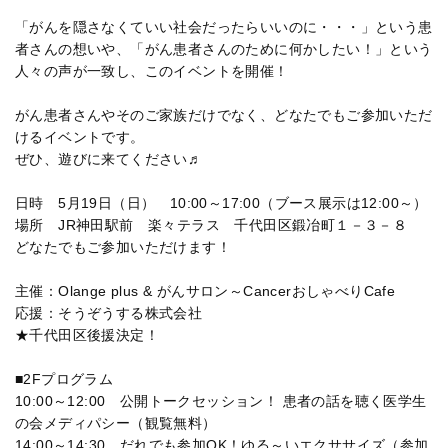
「がんを隠さなくていい社会だったらいいのに・・・」という患
者さんの想いや、「がん患者さんのために何かしたい！」という
人々の声が一致し、このイベントを開催！
がん患者さんやそのご家族だけでなく、どなたでもご参加いただ
けるイベントです。
ぜひ、遊びに来てください♬
日時 5月19日（日） 10:00～17:00（ブース展示は12:00～）
場所 JR神田駅前 楽々テラス 千代田区鍛冶町１－３－８
どなたでもご参加いただけます！
主催：Olange plus & がんサロン～CancerおしゃべりCafe
応援：そうぞうする株式会社
★千代田区後援決定！
■2Fプログラム
10:00～12:00 公開トークセッション！ 患者の話を聴く医学生
の会メディパシー（観覧無料）
14:00～14:30 だれでも参加OK！ゆる～いエクササイズ（参加