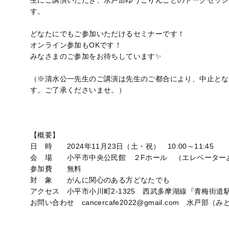
生にご講演いただき、水戸部ゆうこりんことのトークセッシ
す。
どなたにでもご参加いただけるセミナーです！
オンライン参加もOKです！
みなさまのご参加をお待ちしています✨
（※清水公一先生のご講演は先生のご都合により、中止とな
す。ご了承くださいませ。）
【概要】
日 時 2024年11月23日（土・祝） 10:00～11:45
会 場 小平市中央公民館 ２Fホール （エレベーター
参加費 無料
対 象 がんに関心のある方どなたでも
アクセス 小平市小川町2-1325 西武多摩湖線『青梅街道
お問い合わせ cancercafe2022@gmail.com 水戸部（