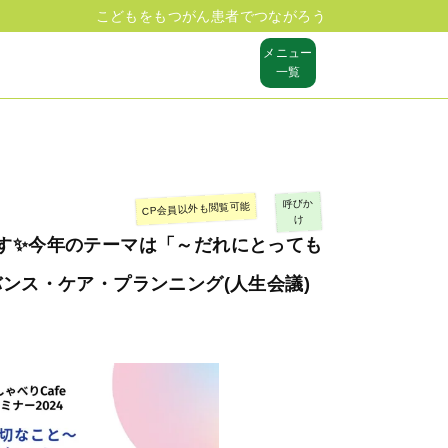
こどもをもつがん患者でつながろう
メニュー
一覧
呼びか
CP会員以外も閲覧可能
け
す✨今年のテーマは「～だれにとっても
ンス・ケア・プランニング(人生会議)