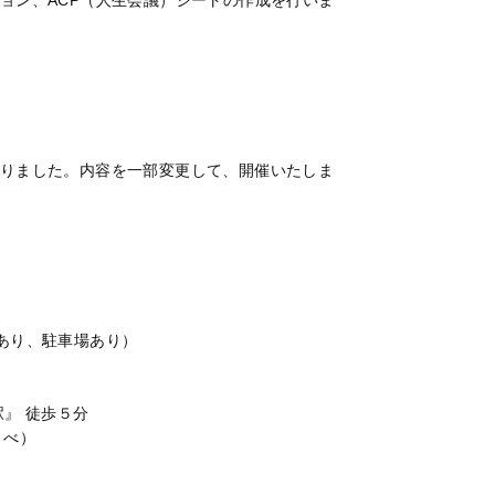
ョン、ACP（人生会議）シートの作成を行いま
りました。内容を一部変更して、開催いたしま
あり、駐車場あり）
駅』 徒歩５分
みとべ）