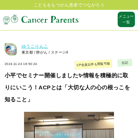
こどもをもつがん患者でつながろう
メニュー
一覧
ゆうこりんこ
東京都 / 肺がん / ステージ4
日記
CP会員以外も閲覧可能
2024-11-24 18:50:24
小平でセミナー開催しました✨情報を積極的に取
りにいこう！ACPとは「大切な人の心の根っこを
知ること」