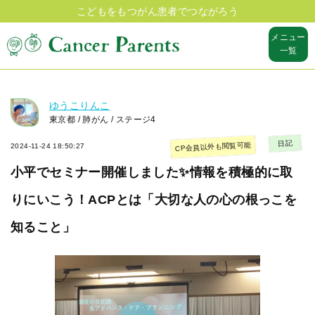
こどもをもつがん患者でつながろう
メニュー
一覧
ゆうこりんこ
東京都 / 肺がん / ステージ4
日記
CP会員以外も閲覧可能
2024-11-24 18:50:27
小平でセミナー開催しました✨情報を積極的に取
りにいこう！ACPとは「大切な人の心の根っこを
知ること」