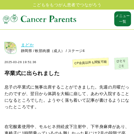
こどもをもつがん患者でつながろう
メニュー
一覧
まどか
静岡県 / 軟部肉腫（成人） / ステージ4
ひとり
CP会員以外も閲覧可能
2025-03-26 19:51:36
ごと
卒業式に出られました
息子の卒業式に無事出席することができました。先週の月曜だっ
たのですが、翌日から体調を大幅に崩して、あわや入院すること
になるところでした。ようやく落ち着いて記事が書けるようにな
ったところです。
在宅酸素使用中、モルヒネ持続皮下注射中、下半身麻痺があり、
車椅子に1時間乗っているのも難しかった私には2月の段階で卒