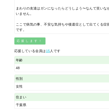
まわりの友達はガンになったらどうしよう〜なんて笑いな
いません。
ここで病気の事、不安な気持ちや後遺症として出てくる症
です。
応援します！
応援している会員は
15
人です
年齢
48
性別
女性
住まい
千葉県