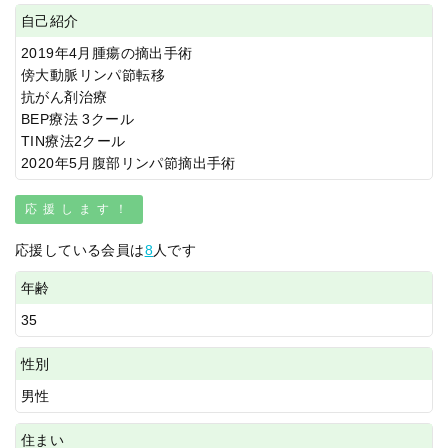
自己紹介
2019年4月腫瘍の摘出手術
傍大動脈リンパ節転移
抗がん剤治療
BEP療法 3クール
TIN療法2クール
2020年5月腹部リンパ節摘出手術
応援します！
応援している会員は
8
人です
年齢
35
性別
男性
住まい