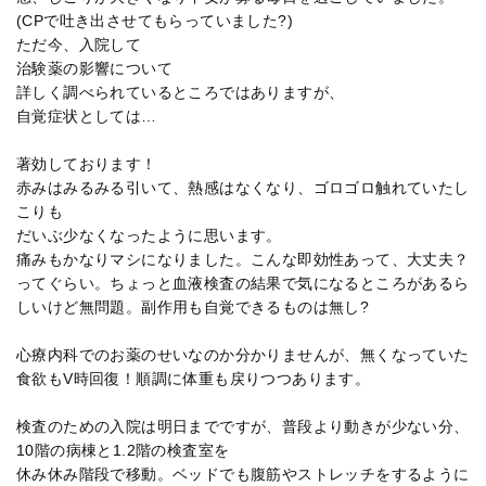
(CPで吐き出させてもらっていました?)
ただ今、入院して
治験薬の影響について
詳しく調べられているところではありますが、
自覚症状としては…
著効しております！
赤みはみるみる引いて、熱感はなくなり、ゴロゴロ触れていたし
こりも
だいぶ少なくなったように思います。
痛みもかなりマシになりました。こんな即効性あって、大丈夫？
ってぐらい。ちょっと血液検査の結果で気になるところがあるら
しいけど無問題。副作用も自覚できるものは無し?
心療内科でのお薬のせいなのか分かりませんが、無くなっていた
食欲もV時回復！順調に体重も戻りつつあります。
検査のための入院は明日までですが、普段より動きが少ない分、
10階の病棟と1.2階の検査室を
休み休み階段で移動。ベッドでも腹筋やストレッチをするように