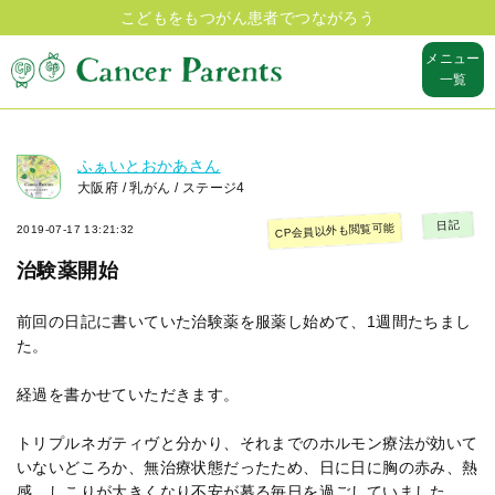
こどもをもつがん患者でつながろう
メニュー
一覧
ふぁいとおかあさん
大阪府 / 乳がん / ステージ4
日記
CP会員以外も閲覧可能
2019-07-17 13:21:32
治験薬開始
前回の日記に書いていた治験薬を服薬し始めて、1週間たちまし
た。
経過を書かせていただきます。
トリプルネガティヴと分かり、それまでのホルモン療法が効いて
いないどころか、無治療状態だったため、日に日に胸の赤み、熱
感、しこりが大きくなり不安が募る毎日を過ごしていました。