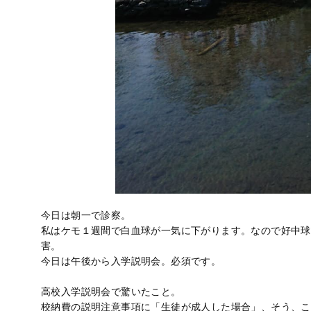
今日は朝一で診察。
私はケモ１週間で白血球が一気に下がります。なので好中球
害。
今日は午後から入学説明会。必須です。
高校入学説明会で驚いたこと。
校納費の説明注意事項に「生徒が成人した場合」、そう、こ