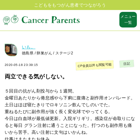
こどもをもつがん患者でつながろう
メニュー
一覧
いも。
徳島県 / 卵巣がん / ステージ2
日記
CP会員以外も閲覧可能
2020-05-18 23:39:15
両立できる気がしない。
５回目の抗がん剤投与から１週間。
金曜日あたりから倦怠感やら下痢に腹痛と副作用オンパレード。
土日はほぼ寝たきりでロキソニン飲んでしのいでた。
重ねるたびに副作用が強く長く変化球でやってくる。
今日は白血球が最低値更新。入院ギリギリ。感染症が命取りにな
ると毎日 グラン注射に通うことになった。打つのも副作用も痛
いから苦手。高い注射に文句はいかんね。
仕事はまたまたお休み。