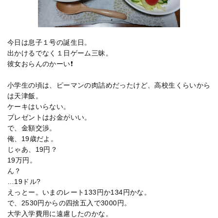
今日は息子１号の誕生日。
出かけるでなく１日ゲーム三昧。
彼女おらんのかーい❗
小学生の頃は、ピーマンの肉詰めだったけど、高校生くらいから
は天津飯。
ケーキはいらない。
プレゼントはお金がいい。
で、金額交渉。
俺、19歳だよ。
じゃあ、19円？
19万円。
ん？
…19ドル?️
えっとー。いまのレート133円か134円かな。
で、2530円からの四捨五入で3000円。
大学入学費用に遠慮したのかな。