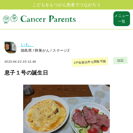
こどもをもつがん患者でつながろう
メニュー
一覧
いも。
徳島県 / 卵巣がん / ステージ2
日記
CP会員以外も閲覧可能
2023-04-22 20:12:49
息子１号の誕生日