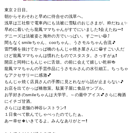
東京２日目。
朝からそわそわと早めに待合せの浅草へ。
浅草は三社祭で電車内にも法被に雪駄のおじさまが。粋だねぇ✨
早めに着いたら龍鳳ママちゃんがすでにいました❗会えたねー❗
デニーズは法被姿と海外の方でいっぱい。すごーい😆⤴️
間もなくsmileちゃん、cooちゃん、うさモルちゃん合流🎵
雷門横を抜けてかっぱ橋のもんじゃ焼き屋さんに😁すごい人だ
けど龍鳳ママちゃんは慣れたものでスタスタ。さっすがぁ❗
開店と同時にもんじゃに舌鼓。の前に会えて嬉しい乾杯🍻
龍鳳ママちゃんの手芸作品にうさモルさんの水引細工。ちっちゃ
なアクセサリーに感激💕
もんじゃ焼く店員さんの手際に見とれながら話が止まらない🎵
お店を出てかっぱ橋散策。駄菓子屋に食品サンプル。
お芋好きのsmileちゃんは大学芋。～の最中アイス💕さらに梅酒
にイチゴ甘酒。
さらには老舗の神谷レストラン❗
１日食べて飲んでしゃべったのでしたぁ。
あー幸せ🍀いきてるよ。みんなありがとー❗