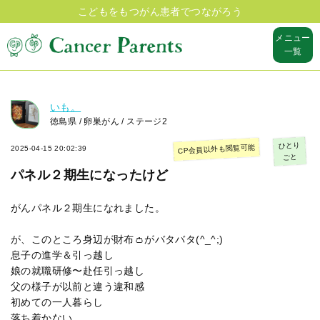
こどもをもつがん患者でつながろう
メニュー
一覧
いも。
徳島県 / 卵巣がん / ステージ2
ひとり
CP会員以外も閲覧可能
2025-04-15 20:02:39
ごと
パネル２期生になったけど
がんパネル２期生になれました。
が、このところ身辺が財布👛がバタバタ(^_^;)
息子の進学＆引っ越し
娘の就職研修〜赴任引っ越し
父の様子が以前と違う違和感
初めての一人暮らし
落ち着かない。