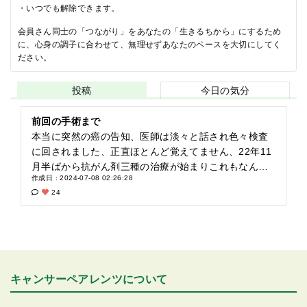
・いつでも解除できます。
会員さん同士の「つながり」をあなたの「生きるちから」にするため
に、心身の調子に合わせて、無理せずあなたのペースを大切にしてく
ださい。
投稿
今日の気分
前回の手術まで
本当に突然の癌の告知、医師は淡々と話され色々検査
に回されました、正直ほとんど覚えてません、22年11
月半ばから抗がん剤三種の治療が始まりこれもなんで
作成日 : 2024-07-08 02:26:28
すかあまり覚えてません、かなり苦しく全く飯食って
24
無い状態で、周りの人からは嘘でも元気にならな退院
できんよって言われなんとか2週間ぐらいで退院しまし
た。めっちゃしんどかった。 2回目の抗がん剤の時は
同じ日に入院した方がコロナですぐ退院させられ2週間
自宅待機でした。3回の抗がん剤を終わっていざ手術で
す。9時間に及ぶ大手術だと覚えています、只、術後を
キャンサーペアレンツについて
嫁さんだけならよかったと思うけど娘にもって見て貰
って、自分は痛みが激しい姿しか見せて無い気がする