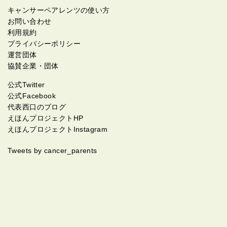
んです。後日聞いたらやっぱり見たくなかったって言
キャンサーペアレンツの使い方
われました。 その後は看護師さん達にかなり迷惑かけ
お問い合わせ
たと反省しております。夜中泣き出したり、大部屋だ
利用規約
ったので周りの人にも大分迷惑かけたと反省しており
プライバシーポリシー
ます。 1ヶ月ぐらいで退院でき、自宅で鼻からチュー
運営団体
ブでの飲食でした。３ヶ月ぐらいして飲食のリハビリ
協賛企業・団体
通ってようやくなんとか飲食可能になりましたがこれ
公式Twitter
も正直覚えてません、この最初の１年はコロナもあり
公式Facebook
面会ダメで、かなり看護師さん達に助けられました。
代表西口のブログ
２度と無いに越した事ないけどありがとうって心から
えほんプロジェクトHP
思いました。
えほんプロジェクトInstagram
Tweets by cancer_parents