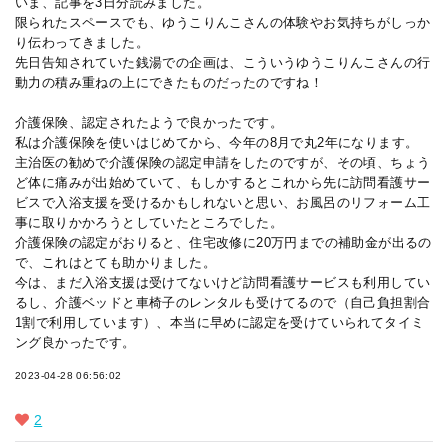
いま、記事を3日分読みました。
限られたスペースでも、ゆうこりんこさんの体験やお気持ちがしっか
り伝わってきました。
先日告知されていた銭湯での企画は、こういうゆうこりんこさんの行
動力の積み重ねの上にできたものだったのですね！
介護保険、認定されたようで良かったです。
私は介護保険を使いはじめてから、今年の8月で丸2年になります。
主治医の勧めで介護保険の認定申請をしたのですが、その頃、ちょう
ど体に痛みが出始めていて、もしかするとこれから先に訪問看護サー
ビスで入浴支援を受けるかもしれないと思い、お風呂のリフォーム工
事に取りかかろうとしていたところでした。
介護保険の認定がおりると、住宅改修に20万円までの補助金が出るの
で、これはとても助かりました。
今は、まだ入浴支援は受けてないけど訪問看護サービスも利用してい
るし、介護ベッドと車椅子のレンタルも受けてるので（自己負担割合
1割で利用しています）、本当に早めに認定を受けていられてタイミ
ング良かったです。
2023-04-28 06:56:02
2