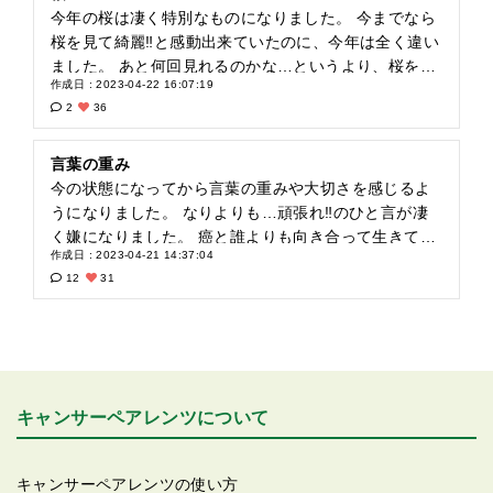
今年の桜は凄く特別なものになりました。 今までなら
桜を見て綺麗‼︎と感動出来ていたのに、今年は全く違い
ました。 あと何回見れるのかな…というより、桜を見
作成日 : 2023-04-22 16:07:19
るのも最後かなと。 再発からの余命宣告。 色々な思い
2
36
を感じながらの桜でした? 大切な思い出の１つかな！
言葉の重み
今の状態になってから言葉の重みや大切さを感じるよ
うになりました。 なりよりも…頑張れ‼︎のひと言が凄
く嫌になりました。 癌と誰よりも向き合って生きてる
作成日 : 2023-04-21 14:37:04
のに、これ以上何を頑張ったらいいの？と思うように
12
31
なった。 励ましは嬉しいけど…頑張れじゃない！と思
ったのが本音。 言葉１つで励ましにもなるし、時には
気付けてしまう凶器にもなるんだと日々感じていま
す。
キャンサーペアレンツについて
キャンサーペアレンツの使い方