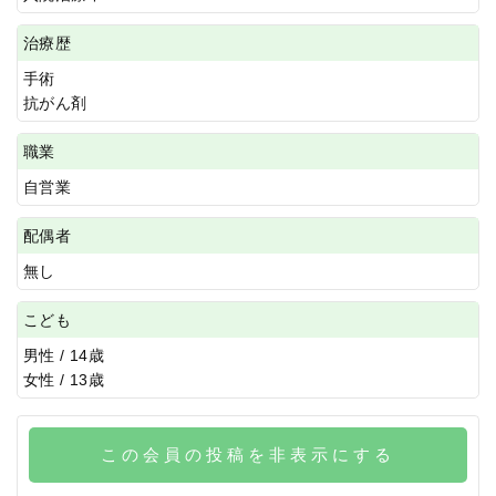
治療歴
手術
抗がん剤
職業
自営業
配偶者
無し
こども
男性 / 14歳
女性 / 13歳
この会員の投稿を非表示にする