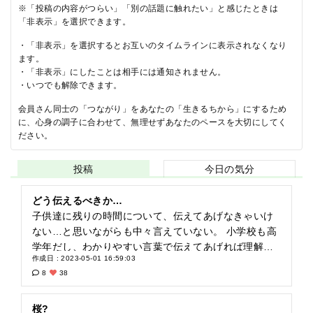
※「投稿の内容がつらい」「別の話題に触れたい」と感じたときは
「非表示」を選択できます。
・「非表示」を選択するとお互いのタイムラインに表示されなくなり
ます。
・「非表示」にしたことは相手には通知されません。
・いつでも解除できます。
会員さん同士の「つながり」をあなたの「生きるちから」にするため
に、心身の調子に合わせて、無理せずあなたのペースを大切にしてく
ださい。
投稿
今日の気分
どう伝えるべきか…
子供達に残りの時間について、伝えてあげなきゃいけ
ない…と思いながらも中々言えていない。 小学校も高
学年だし、わかりやすい言葉で伝えてあげれば理解で
作成日 : 2023-05-01 16:59:03
きるはず。 私の体調とかを見て薄々勘づいてはいるん
8
38
だろうな…とは思っています。 難しい問題だけど向き
合わなきゃ！
桜?