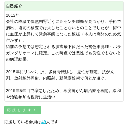
自己紹介
2012年
会社の検診で偶然副腎近くに５センチ腫瘍が見つかり、手術で
摘出。術前の検査では大したことないとのことでしたが、術中
に血圧が上昇して緊急事態になった模様（本人は麻酔のため気
付かず）。
術前の予想では想定される腫瘤最下位だった褐色細胞腫・パラ
ガングリオーマに確定。この時点では悪性でも良性でもないと
の病理結果。
2015年にリンパ、肝、多発骨転移し、悪性が確定。抗がん
剤、放射線外照射、内照射、動脈塞栓術で何とか凌ぐ。
2019年5年目で増悪したため、再度抗がん剤治療を再開。緩和
や治験参加も視野に生活中
応援します！
応援している会員は
49
人です