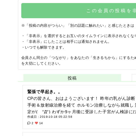
この会員の投稿を
※「投稿の内容がつらい」「別の話題に触れたい」と感じたときは
・「非表示」を選択するとお互いのタイムラインに表示されなくな
・「非表示」にしたことは相手には通知されません。
・いつでも解除できます。
会員さん同士の「つながり」をあなたの「生きるちから」にするた
を大切にしてください。
投稿
緊張で早起き。。
CPの皆さん、おはようございます！ 昨年の乳がん診断→鬱々とした日々→CPをテレビで知り登録→
手術＆放射線治療を経て ホルモン治療しながら就職し 第2もしくは第3の人生を穏やかに過ごす、予
定が( °Д°) わずか9ヶ月後に受診した子宮がん検診にひっかかり(๑ १д१)<ﾋﾄﾞｲ! 10月4日に精密検査
作成日 : 2019-10-18 05:22:58
(組織診) 2種間後の本日午後、検査結果を聞きに病院
2
14
し？予想？を確認したところ、 「恐らくは円錐切除術で3泊4日かなー」とライトに答えられ^^;とり
あえず重症化はしてない、と出来るだけ前向きに考えてます。 いやいや そもそも1年以