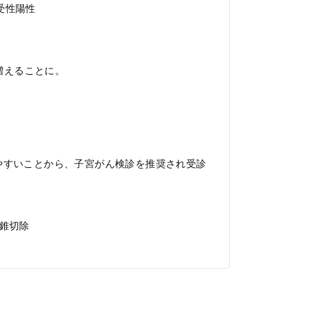
感受性陽性
増えることに。
りやすいことから、子宮がん検診を推奨され受診
円錐切除