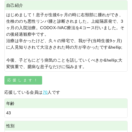
自己紹介
はじめまして！息子が生後6ヶ月の時に右頸部に腫れができ、
生検ののち悪性リンパ腫と診断されました。上縦隔原発で、3
ヶ月の入院治療。CODOX-IVAC療法を4コース行いました。そ
の後経過観察中です。
治療は辛かったけど、久々の帰宅で、我が子(当時生後9ヶ月)
に人見知りされて大泣きされた時の方が辛かったです&hellip;
今後、子どもにどう病気のことを話していくべきか&hellip;大
変慎重で、臆病な息子なだけに悩みます。
応援します！
応援している会員は
70
人です
年齢
43
性別