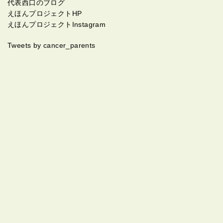
代表西口のブログ
けるかぎり」 「あるぜ可能性は ああ0じゃないぜ」 の
えほんプロジェクトHP
ところとか、闘病中の自分と重ね合わせ、号泣しすぎ
えほんプロジェクトInstagram
て咳が止まらなくなった記憶が（笑）
Tweets by cancer_parents