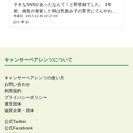
テキなSNSがあったなんて！と即登録でした。 3年
前、病気が発覚した時は乳飲み子の育児にてんやわん
作成日 : 2017-12-30 22:17:00
やしていた頃… まさか、突然のガン告知と、入院闘病
1
32
生活がやってくることになるとは思いもせず。 私はど
うなるの…というのと、子どもと離れないといけない
現実に不安しかありませんでした。 無事退院後も、3
ヶ月の母親ブランクは大きくて、なかなか息子が私に
なついてくれず(当時9ヶ月)、このやり場のない切なさ
は、どうしたらいいの？！と、もんもんと過ごしまし
キャンサーペアレンツについて
た。 その当時、CPがあったら！ きっと心強かっただ
ろうなあ。 ガンになって、闘病して、色んな思いを経
験して。 今は、有り難いことに、何気ない日常生活を
キャンサーペアレンツの使い方
送ることが出来ていて。 時々、ささいなことで悩んだ
お問い合わせ
りしてるけど、それでもふとした時に、自分にとって
利用規約
何が一番大事なのか、思い出したりする。 うまくいえ
プライバシーポリシー
ないけど、生かされていることへの感謝、周りの人た
運営団体
ちへの感謝しかないかな。 抗ガン剤治療中、テンショ
協賛企業・団体
ン上げるために、気合い注入ソングをイヤホンで聞い
公式Twitter
てました。 晦日の今日、それを思い出し。 大好きな怒
公式Facebook
髪天というバンドの一曲をご紹介★ 怒髪天「歩きつづ