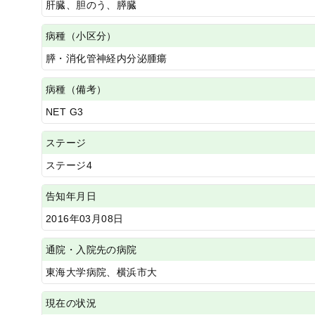
肝臓、胆のう、膵臓
病種（小区分）
膵・消化管神経内分泌腫瘍
病種（備考）
NET G3
ステージ
ステージ4
告知年月日
2016年03月08日
通院・入院先の病院
東海大学病院、横浜市大
現在の状況