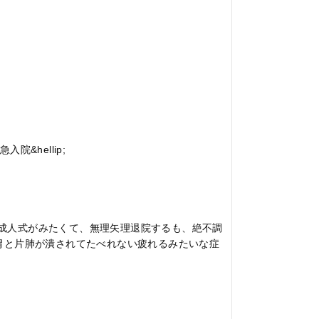
&hellip;
/2成人式がみたくて、無理矢理退院するも、絶不調
胃と片肺が潰されてたべれない疲れるみたいな症