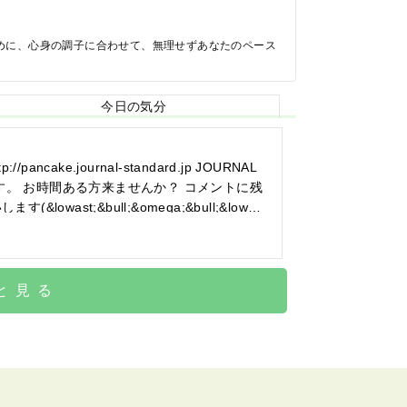
めに、心身の調子に合わせて、無理せずあなたのペース
今日の気分
ke.journal-standard.jp JOURNAL
ントに残
st;&bull;&omega;&bull;&lowas
と見る