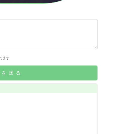
れます
請を送る