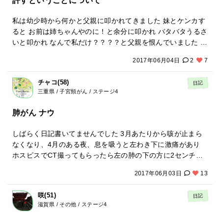
か。と思っていた夕飯の時。 広島から来ていた女性が 野島先
つ患者さんならではの悩みを打ち明け合ったりすることがで
生の名前書いた紙を胸に抱いて寝るとすごいエネルギー入っ
きまーす。 ※参加無料 ※途中入退出 自由 ※患者だけでな
私は幼少時から何かと父親に叩かれてきました 妹とケンカす
てくるのわかるわよー！ただし、素直じゃないとエネルギー
く、家族の参加ももちろん、大歓迎❤ ゆるーく、まったり
ると お前は姉ちゃんやのに！と余分に叩かれ バタバタうるさ
入ってこないのよねーっと教えてくれました。 夕飯の後温泉
とやりましょ &larr;ここポイント！ ２月に、ぐっちさん、
いと叩かれ なんで私だけ？？？？と父親を恨んでいました 小
に入りながら自分は素直じゃないと思うけどどうしたら素直
あやしょこうさん、私がお邪魔してきたので、スタッフさん
学校の時から、いつか父親を殺そうと思ってました&larr;物騒
になれるんでしょうか？と必死に心の中で先生に問いかけま
はCPのことをよく御存じです。 参加してみよっかなとゆる
2017年06月04日
2
7
なこと書いてすいません それだけ恨んでたってことです。 年
した。 するとある情景が浮かんできました。それは、、、私
ーく思われた方、もしよかったら、つながり申請でりっちま
を重ねるごとに恨みつらみ、許せない気持ちがだんだん一人
がとある宿泊客を嫌がっていた、という事実でした。 嫌がっ
で御連絡くださーい。 もちろん当日の飛び入りも歓迎です。
チャコ(58)
日記
歩きを始め 誰かが何かすると気に入らん、許せやんとか思う
ていて心の中では早く帰らないかなあと思っていたくせにそ
三重県 / 子宮頸がん / ステージ4
ようになりました 前回クリニック受診した時にその話を先生
の思いに蓋をしてばれないようにして その人が帰る時には寂
にしました。すると先生は、仕方がないんですよ あなたが前
肺がん ナウ
しいですと大嘘ついてました あぁ、私はあの人のこと嫌やな
世で人を叩きまくったから今世で叩かれることになっていた
あと思っていたんだ、と気が付きました 気がついて1時間ぐ
んですと言われました。 なんか普通のクリニックぽくないで
しばらく日記書いてませんでした 3月あたりから咳が止まら
らいした後体のダルさ、左肩先端の痛み、左胸の上の痛み、
しょ！？！？私こういうこと言ってくれるDr.好きです。専門
なくなり、4月のある夜、息を吸うと左わき下に激痛があり
左脇の痛み 全て無くなっていることに気が付きました そして
は内分泌みたいですが がんに特化してるよなあとか勝手に喜
ホスピスでCT撮ってもらったら左の肺の下の方に2センチの
寝る前なのに無性にお腹空いてきて梅干しとご飯が食べたく
んでます。今まで関わった病院ではこんなこと言われないで
が一個、1センチのが一個、 右の下の方に1センチのが一個あ
なりました 翌朝梅干し５個でご飯2杯食べました いつもお膳
すから笑 これを言われた瞬間私は目からウロコが100枚ぐら
2017年06月03日
13
ると言われました。 体力あるから抗ガン剤したら？と言われ
をみてはため息ついていたので隣の人がビックリしてました
い落ちた気分になり、ああ、私ならやりかねんなと超納得し
ましたが断りました。 まだまだがん作る天才です。今回がん
昨夜のことを話すと 温泉に入っていろんな感情に自分で気づ
ました。 そして胸からスゥーッと何かが流れた感じがしたん
咲(51)
日記
があると言われて、あーやっぱりなと納得しました 年末から
くとスパッと症状が取れるのよと言われました そのことは本
です。 自分のしたことが原因でこうなったんなら人を恨むの
滋賀県 / その他 / ステージ4
の私の心は最低最悪。プリプリ怒ってばかりいましたの
にも体験談として書いてありましたが本当にそうでした 私は
はおかど違いだ、と。 これは宇宙の法則だと言われました。
で。。。 で、心臓弱いから抗ガン剤は絶対しませんがこう何