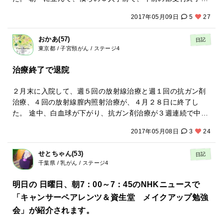
副作用でがんが消えることに決めました 今日で6日目 咳痰ほ
えました。 一言で癌といっても、いろんな種類もあるし、大
午後の部に申し込み、午前中は講習を受けている子供たちを
んですねー。
とんどありません なんと夕べは熱が38.0まで出ました 背中
変な状況のなか、がんばってる方の日記を読んでると、長く
2017年05月09日
5
27
見て過ごしました。 本当にすぐ乗れる子が出てきたり、子供
がえらくてえらくて仕方なかった そんな翌朝は気分爽快です
闘病できている私のことを書いてよいのか、悩んだのです
の適応力はすごいですね。 刺激を受けたのか、午後我が子の
しばらく鹿児島通います( ^&omega;^ ) これは私が信じてい
が、私の経験が、闘病生活がスタートしてしまった誰かの希
おかあ(57)
日記
番。大張り切りで練習スタート。 親に言われたことは、口出
る治療法です 病院で治療をしないので私の場合はこれしかな
望と少しの元気、勇気につながればと思い、投稿すること
東京都 / 子宮頸がん / ステージ4
し、手出ししない。水分補給をさせることだけ。 見ている
いと思ってます
に。 わたしは36歳で下の子を出産直後に甲状腺がんが発覚。
と、「もうちょっと真ん中走ってー！」「いいよー。乗れて
治療終了で退院
とはいえ、非常に予後の良い甲状腺がんだったので、一生甲
るよー」「ブレーキ使ってねー」と 子供が前を通るたびに声
状腺ホルモン剤をのむ不自由さ以外は大きな心配もなく育休
をかけている親がいる。 ハッとしたまさに自分だ。こうした
２月末に入院して、週５回の放射線治療と週１回の抗ガン剤
中にしれっと手術を受け仕事に復帰。 そして今度は、38歳の
方がいい。うまいよーという言葉は、 集中している子供にと
治療、４回の放射線膣内照射治療が、４月２８日に終了し
ときに乳がんを告知されました。初期とはいえ、悪性度が高
っては、集中力を削ぐものでしかないようだ。その子はだん
た。 途中、白血球が下がり、抗ガン剤治療が３週連続で中止
く再発率も高いため、抗がん剤治療を受けました。その後、
だんイライラし出し、親の前で必ず停車するようになり。 楽
になり不安になったこともあった。 感染症にもかなり悩まさ
ホルモン治療を続けていたのですが、4年後に脇と鎖骨下リン
しくなさそうになっている。僕と娘みたいだ。 良かれと思っ
2017年05月08日
3
24
れた。 治療が終了…？ でも、癌が消えたかどうかは分からな
パへの転移、脇から鎖骨までリンパをがっさりと摘出し、再
てやってたことは、子供にとっては邪魔である。 子供のころ
いし、手術した訳じゃないから、かなり不安。 それにS字結
度の抗がん剤。それからさらにきついホルモン治療を継続中
親に言われてイライラするあの感情は、ここからくるの
せとちゃん(53)
日記
腸癌は腺癌だから放射線は効かないと言われてたから残って
で、再発から３年たちました。 横隔膜に怪しい影を指摘され
か〜。 僕はあえて声をかけないように見守るだけにした。 年
千葉県 / 乳がん / ステージ4
いるはず。 体力低下で歩行も不安定だし、食事も副作用でな
ていたり、長年のホルモン治療のせいで骨粗しょう症にな
配の指導員の方は、娘を見てこの子は自己流ですね、と言い
かなか摂取出来なくて、こんな状態での退院は不安だらけ。
り、途中極度の不安から心療内科に通ったこと5年、などな
明日の 日曜日、朝7：00～7：45のNHKニュースで
ながら見てるだけ。 その構え方、素敵。すごく勉強になっ
そんな不安をぶつける猶予すらなく、治療が終了した翌日に
ど、崖っぷちギリギリを歩きながらも今、この瞬間は元気に
た。 そのおかげか、鈍臭い我が娘が１時間半後にペダルを漕
「キャンサーペアレンツ＆資生堂 メイクアップ勉強
退院になりました。笑 大学病院の大部屋に入院してました
生きています。 最初の癌発覚時に0歳、6歳だったこどもが、
いで進んでいた。 そこには、「手離さないで、ちゃんと持っ
会」が紹介されます。
が、大部屋はローテーション大事よね…わかる、わかる。 治
いま9歳、15歳。特に再発時に小6だった息子の中3なんて想
てる」という記憶の隅にあるあの光景とは別の世界。 乗れる
療終了して、やる事ないのに入院させておけない…わかりま