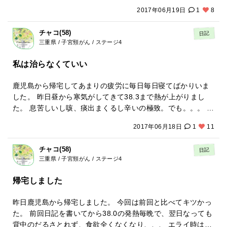
と私はなんか繋がりがあるような気がしてましたが、今回鹿
2017年06月19日
1
8
児島のことで確信しました 息子とは全く感じないのに不思議
なことです 一昨日の発熱の時も寒気で震えていたら居間から
チャコ(58)
日記
妹が 寒い寒いと言ってるのがきこえてきて 寒気おさまり熱く
三重県 / 子宮頸がん / ステージ4
なったなーと思っていたら、またしても居間から妹が 熱い熱
いと言ってて 母も大笑いして あんたらつながっとるなと言っ
私は治らなくていい
てました 野島先生は全ての生命はつながっているから嫌なこ
とされても許しなさいと言う。 仕返しなんてしたら自分にし
鹿児島から帰宅してあまりの疲労に毎日毎日寝てばかりいま
たことになるからやめなさいと。 人はみんな神なんだけど、
した。 昨日昼から寒気がしてきて38.3まで熱が上がりまし
自分が神ってことを忘れてしまっている。 そしていろんな悪
た。 息苦しいし咳、痰出まくるし辛いの極致。でも。。。 母
さをしてる。 非難せず、温かい目で見てあげなさいと。 いき
があれこれ世話してくれてなんだか嬉しい。世話と言っても
なりそこまで到達できないけど、妹とつながってるのはわか
2017年06月18日
1
11
野島先生の名前書いた紙をクリアファイルにはさみ、私の胸
った。 これからいろんな人とつながってるのもわかりたい
に抱いておきなとか、野島先生の名前刺繍してあるタオル頭
な。 つながってる感じわかったら、全く違う世界になりそ
チャコ(58)
日記
に巻きなと持ってきてくれたりですが 笑 父もたまに今熱ど
う。 妹とつながってるのがわかっただけで、妹が悪態ついて
三重県 / 子宮頸がん / ステージ4
う？と聞いてくれるのも嬉しい そんな中昔の光景が浮かんで
ると 私が散々いじめたから心があんなに荒んでしまって申し
きました。 妹が熱出して寝込んだ時 父がタカラブネでお人形
帰宅しました
訳ない、私が何としても変わらなければと心の底から反省し
さんのスカートの中に飴が入ってるやつを買ってきて妹にあ
てしまう。 とにかく自分の中のいろんな感情に気がつかない
げていた。 なんで私にはくれやんの？私もほしい！ 私のが寝
昨日鹿児島から帰宅しました。 今回は前回と比べてキツかっ
とです。 今回の鹿児島で野島先生とつながっているのもわか
込んでるのになんで私にはくれやんの？ 妹が羨ましくて羨ま
た。 前回日記を書いてから38.0の発熱毎晩で、翌日なっても
りました。野島先生とは一回もお会いしたことはないのに、
しくて仕方なかった。羨ましいという気持ちは憎らしいにか
背中のだるさとれず、食欲全くなくなり、、、 エライ時はク
です。 つながっているからこそ夜中激痛に苦しむ私の体を治