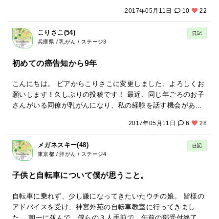
生一本で信じてやってきなよと言われましたが、今まで信じ
k?a=onybJLW8AJo&u=%2Fwatch%3Fv%3DRzhPyhAY2Q
来てる人全員このクリニックにかかってます ここの先生から
2017年05月11日
10
22
てる人とかいなかったし そもそも信じるとゆうことはどうい
0%26feature%3Dshare うめちゃんとの出会いは、ブログ。
教えていただいたがん治しのアドバイスは私にとって本当に
うことなのかわからないと返事しました。 私の病気を治す方
うめちゃんのブログはこちら&rarr;「34歳。乳ガンＯＬから
良かった 今までの人生の問題が半分以上解決した感じでし
こりさこ(54)
日記
法は先生の言ってることをやるしかないとゆうのは信じてる
の〜私の人生は忙しい！！」http://ameblo.jp/meizeqianxun/
た。 先生から教えてもらってる時 胸からスゥーッと何かが流
兵庫県 / 乳がん / ステージ3
ことなんでしょうかね？ 今回も宿泊し始めてから不思議なこ
うめちゃんは、乳がんやったけど、入院先には名刺を箱で持
れていき 私は治すことができる！と思いました。 痛いところ
とがいろいろ起こってます。 この宿泊所にもいろんな病気の
ち込んで配ろうとした根っからの営業女子！ 乳がんだけど、
にはモーラステープを貼りました かたーい感じの痛みはだん
初めての癌告知から9年
人がいて がんの人も多くて話をするのが楽しいです。 今日は
会社で表彰されるほどの営業成績をあげてやってのけまし
だんもやーっと柔らかくなって広がり、脇から下まで気持ち
大腸がんの主婦の人とずっと話をしてました
た！ すげー！ かっこいい！ 私がうめちゃんに惚れ込んで
悪い痛みになり、そして消えて行きました 温泉滞在5日目で
こんにちは。 ピアからこりさこに変更しました、よろしくお
（笑）、「ぜひ！何か一緒にやりましょー！」って声をかけ
した 6日目 咳も痰もほとんどなくなりました とーこーろーが
願いします！久しぶりの投稿です！ 最近、同じ年ごろのお子
て、お互いに意気投合しました！ この動画の最初に出てくる
ー！帰り道新幹線が鹿児島から遠ざかると咳がまた少し出だ
さんがいる同僚が乳がんになり、私の経験を話す機会があり
写真は、その２人きりのＭＴＧで初めて会った時のもので
しました そや！まだ心が悪いからや！絶対心変える！と思い
ました。そのときに言ってもらったのが「こりさこちゃんの
す。 お互い、乳がん仲間としてだけではなく、働くオンナと
2017年05月11日
6
28
ながら帰りました 家に帰って翌日友達にお土産渡した時 あん
これまでの経験は、不安いっぱいの私にとっての希望になる
して共感するところもいっぱいあって、 あっという間に時間
たどうしたん！？！？！？行く前と全然違う！！！！と言わ
ねん」ということ。癌である自分に慣れてしまった今日この
が過ぎちゃったなあー この動画のテーマは、うめちゃんのア
メガネスキー(48)
日記
れました。友達の旦那からは あんたホントにがんあるの？と
ごろですが、最初に告知されたときのことを思い出しまし
イデア！ ウィッグも楽しいな とか、 そんな選び方があるん
東京都 / 肺がん / ステージ4
まだあります！！！！ 帰宅した時父親に がん半分なおったぁ
た。 そのころは、子供達の成長をみれないかもしれないとい
だ！ と思ってもらえたらうれしいです。 いきなり金髪で登場
ー！！と言ったら がんがそんなはよ治らん！と言われました
う絶望の淵にいて、かすかでも希望がほしくて、探したのが
子供と自転車について僕が思うこと。
するのでびっくりするかもしれないけど（笑）、冒険もして
が、数日後 お前は鹿児島から帰ったら咳がかなり減ったと言
「癌を乗り越えて、もしくは共存してでも、気づいたら長い
みました！ ちなみに、後ろに中国の琴が置いてあったり、電
われました 父親はこういう治し方は信じていませんが反対も
時間がすぎて、こどもの成長も見れたのよ」という経験者の
自転車に乗れず、少し嫌になってきたいたウチの娘。 皆様の
車の音が入っちゃってるけど、品川駅近くのレンタルルーム
しません。 気楽です 笑 そしてまた今鹿児島に来ました 私は
声。実際にはなかなかそんな人の声を聞くことはできなかっ
アドバイスを受け、神宮外苑の自転車教室に行ってきまし
で撮影しました。 中国語教室の空き教室をレンタルしたんで
心を治します 温泉でエネルギーを貰い心変えていきます その
たのですが、女優の音無さんの経験談にはとても勇気をもら
た。 朝一に並んで、僕らの３人手前で、午前の部受付終了。
すが、そういうお部屋を貸してくれるサービスってのもある