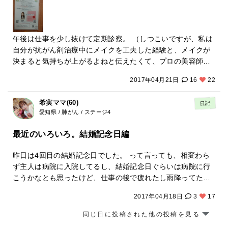
ない訳じゃなくて、 治療の時以外はいつもの生活を楽しめ
る。 がんは楽じゃないけど、自分の体の一部で長く付き合っ
ていくもの。 さぁ、日常を楽しもう！ 動画「がんでもキレイ
に」～日常を楽しもう！編～ は、こちらから。 https://yout
午後は仕事を少し抜けて定期診察。 （しつこいですが、私は
u.be/j-c0lkMffDE BGM：かりんとう(アコースティックギタ
自分が抗がん剤治療中にメイクを工夫した経験と、メイクが
ーデュオ)「光」 http://karinto-guitarduo.com/ カメラ&制
決まると気持ちが上がるよねと伝えたくて、プロの美容師や
作：よしだひでお(スタジオPhotogenic) https://www.photo
カメラマンたちと動画「がんでもキレイに」を制作していま
2017年04月21日
16
22
genic-st.com/ 着付け&メイク：千羽真理子(美容室LadyBird)
す。） 前回の診察の後に、主治医である院長先生が、「瀬戸
http://blogs.makusta.com/ladybird/ 出演：瀬戸川加代(乳
川さん、うちの患者さんたちに向けてメッセージボードを作
希実ママ(60)
日記
がんステージ4)&娘 ※「がんでもキレイに」は、去年の秋
ってみない？」と声をかけてくれました。 先生曰く、「患者
愛知県 / 肺がん / ステージ4
に、私が呼びかけたプロジェクト。 抗がん剤治療や病気によ
さんが瀬戸川さんの活動を知って、少しでも元気になってく
って見た目が変わってしまうけど、「何か工夫できないか
れればいいよね。」とのこと。 私は美的感覚に自信はないけ
最近のいろいろ。結婚記念日編
な？」「同じことで悩む仲間に伝えられないかな？」と考え
ど、何とか私のセンスとスキルを総動員してメッセージボー
て、思いついた企画です。 気持ちまで落ち込まないために、
ドを作って、先週、先生に渡しに行きました。 で、今日の診
昨日は4回目の結婚記念日でした。 って言っても、相変わら
「メイクやウィッグ選びに、こんな方法があるよ」と提案で
察の時に気がつきました。 私のメッセージボードを中待合室
ず主人は病院に入院してるし、結婚記念日ぐらいは病院に行
きればいいなと思って、試行錯誤しながら、企画していま
に貼ってくれてました。 それで、先生にお礼を言うと、先生
こうかなとも思ったけど、仕事の後で疲れたし雨降ってたか
す。 そんな企画に、プロの美容師たちとプロのカメラマンが
は恥ずかしそうに笑ってました。 もうすぐ、新作も出ます。
ら家からLINEしただけという結構寂しい結婚記念日でした
スキルを提供して、動画「がんでもキレイに」を制作してい
いま、最終仕上げにかかっています。 もうすぐリリースでき
2017年04月18日
3
17
(´；Ω；｀) なんか、正直、こんな結婚生活になるなんて想像
ます。
るかな。
もしてなかったし、結婚する時に「見た目はおじさんだし、
同じ日に投稿された他の投稿を見る
お金もない。だけど健康だけが取り柄」って言ってたのにー