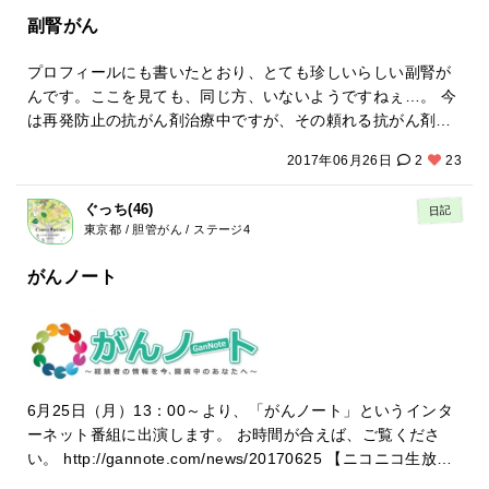
副腎がん
プロフィールにも書いたとおり、とても珍しいらしい副腎が
んです。ここを見ても、同じ方、いないようですねぇ…。 今
は再発防止の抗がん剤治療中ですが、その頼れる抗がん剤も
一種類。これがダメならこっち、というものがない。 よく聞
2017年06月26日
2
23
くクール(？)もなく、ただひたすら飲み続けるのみ。目標の
血中濃度にする量までたどりついたけど…やはり副作用がき
ぐっち(46)
日記
つい。食べられない。 どこまでQOLを考えるべきか、家族の
東京都 / 胆管がん / ステージ4
負担も増えてきて悩む。
がんノート
6月25日（月）13：00～より、「がんノート」というインタ
ーネット番組に出演します。 お時間が合えば、ご覧くださ
い。 http://gannote.com/news/20170625 【ニコニコ生放
送】 http://ch.nicovideo.jp/gannote 【FRESH!】 https://fres