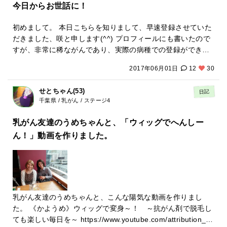
あぁ、嫌だなあといろんなことで思ってがんを育てていたこ
今日からお世話に！
今世で辛い思いをするのは前世に原因があることが多いと。
回も再発したくないので根本的に考え方をどうしても変えた
とに気が付きました 嫌だなあというのも思わなくなるわよー
父親に対する長年の気持ちはなくなりました。 人間て勝手と
いと思い、野島センセの書いた本を全て購入し、読みました
って言われました その都度その都度あっ、今嫌だなあと思っ
初めまして。 本日こちらを知りまして、早速登録させていた
ゆうかなんとゆうか、、、人が悪いと思ってるとなかなか許
意識を変えたらがんが消えたという本は野島センセのエネル
てしまったと気づくだけでいいのよ、それだけでそのうち思
だきました、咲と申します(^^) プロフィールにも書いたので
せないんですが、原因が自分にあると思うと許せるんです 野
ギー療法を受けて治ったがんの人にインタビューした本で
わなくなるのと。 そして帰宅しました 今回あまりにえらかっ
すが、非常に稀ながんであり、実際の病種での登録ができて
島センセの本にも全てを許しなさいと書いてあります こんな
す。私もこのようにして治っていこうと決めました そして先
たのでクリニックで採血してもらいました 腫瘍マーカーどえ
いないのですが… 2人の男の子の母です。告知はしてませ
ことできるんやろか？と思いましたがクリニックの先生の話
月中旬、センセの作られた温泉に一週間滞在。 鹿児島にあり
らい上がっていた SCC 15.2 CA125 66 CRP8.8 CRPは腫瘍
2017年06月01日
12
30
ん。これからもしないかなぁと漠然と思っています。…わか
で一瞬にして出来ました 口では許すと言ってもどうやって心
ますが行く前は咳と痰止まらんくて、左わき下の激痛続く
マーカーとも連動すると言われたけど38.0の熱も毎晩出てい
りませんけどね。 みなさま、よろしくお願いいたします！
から許していることがわかるんだろうか？と疑問に思いまし
し、会話なかなか出来ず少し歩いただけで顔色が土色になっ
たからなーだからあんなにえらかったんやなと。 先生は高い
せとちゃん(53)
日記
たが、それはその人が何か嫌なこととか言ってきても反発す
とると親から言われ、そんなんで新幹線乗り継いでいけるの
けどきにすることはありません。とにかく非難、差別、傲慢
千葉県 / 乳がん / ステージ4
る言葉とかが出てこなくなると許してるのかな？と思ってい
か？と心配されましたが（しかも食欲落ちて1日やっと一食食
をなくせば良くなりますと言ってました。やっぱここのクリ
ると治った人のインタビューに書いてあり、そうかー！これ
乳がん友達のうめちゃんと、「ウィッグでへんしー
べるのが精一杯で、一か月で3キロも体重減り、お風呂に5分
ニック好き。そして数値を気にする自分にも気が付きまし
だ！私もこれを目安にしようと思いました。 そして前世のこ
つかるだけでハアハア言って苦しかった） なんと！到着した
た。 今月末また鹿児島に行きます。
ん！」動画を作りました。
とを引きずり今まで生きてきたためこのままの自分で死んで
ら夕飯の時間でしたが美味しくておかわりしてました 他の宿
しまうと来世またまた叩いた叩かれたと持ち込むから絶対今
泊客から あなたホントに食欲なかったの？と滞在中ずっと言
の人生で断ち切るぞー！と決意しました 方法はやはり、許す
われてました。 ごはん三回おかわりした時もありましたがだ
ということかなと思います。 私が今までしてきた心の改善方
いたい二回してました。 そして温泉ですが ぬるくて入りやす
法はもう少し細かいんですが、許すという行為を加えてパワ
かった。肺がんの私が休憩なしで45分入れました。 ここに療
ーアップ出来た感じです 前世とかなんか宗教チックかもしれ
乳がん友達のうめちゃんと、こんな陽気な動画を作りまし
養に来る人は1日3回お風呂に入るんですよ、と他の宿泊客か
ないですが、無宗教です笑 ここの温泉には先生と16年以来の
た。 《かようめ》ウィッグで変身～！ ～抗がん剤で脱毛し
ら聞き、am pm 夕飯の後とはいりました。 到着翌日クリニ
ご縁という人がゴロゴロいて、今日もその中の1人に もう先
ても楽しい毎日を～ https://www.youtube.com/attribution_lin
ック受診しました。野島医院はもうありませんが、全国から