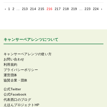
ーーーーーーーーー！！！ 騙されたあああああああああああ
あああああああ！！！ っていうのが今の正直な私の気持ち
‹
1
2
...
213
214
215
216
217
218
219
...
223
224
›
（笑） っていうことを主人に言ったら、「騙された」という
言葉に相当ショックを受けたらしい(^^; 確かガンを告知され
た時にも主人に同じことを言って、ショック受けてたっけ
（笑） でも持病があっても長生きをすれば、主人の言葉は本
当のことになるよ♡ってフォローしておきました。それを健
キャンサーペアレンツについて
康と言うのかは疑問だけど（笑） 今でも時々、22歳も年上の
おじさんを選ばなくても、もっと若くて健康そうな、頑固じ
ゃない人を選べば良かったって思うけど…うーん、主人以外
キャンサーペアレンツの使い方
の男性を好きになる感じが分からない… 騙されても、やっぱ
お問い合わせ
り主人のことが好きで、この先万が一のことがあっても再婚
利用規約
はしないと思うのです。 主人は再婚して欲しくないけど、私
プライバシーポリシー
の幸せを考えたら再婚もアリなのかな…とかつまらんこと考
運営団体
えてますが、そんなこと考える暇があったら結婚式場を探し
協賛企業・団体
て欲しいし、旅行の手配とか旅行のルートを考えて欲しいも
のです(｀･д･´)ﾌﾟﾝﾌﾟﾝ!! 私、行きたい場所はあるんだけど、
公式Twitter
そこに行くまでの交通手段とか旅館を探したりとかが面倒臭
公式Facebook
がりでイヤなんで(^^; そんな主人ですが。 一昨日から37℃台
代表西口のブログ
の微熱が続いているらしくて、だるいらしいです。 一昨日の
えほんプロジェクトHP