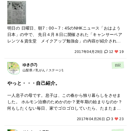
像できなかった。でも、今、受験生の母になれました。こん
ようになって娘が言ったことは「もっと踏みきりを短くして
す。 でも、せめてもう少し歩けるようになってからでも良く
な嬉しいことはないですね。泣けます。 決して強く前向きな
乗らなきゃ」自慢気に自己分析までしている。 ５歳の世界
ね？笑 大学病院って、シビアだわね(^^;; とりあえず自宅で地
闘病生活をしてきたわけでもなく、特別なことをしてきたわ
は、いともたやすく広がり大きくなっていくのだ。 親のダメ
道に頑張るしかないと諦め、無事に退院しました。
けでもないのですが、もがき苦しみながらも気づいたらこれ
さと、子供のたくましさを感じた１日だった。 家を買い、自
だけ時間がたっていました。 まだまだ、悩むし、乗り越えら
明日の 日曜日、朝7：00～7：45のNHKニュース「おはよう
転車に乗れて、家族の目標はどんどん達成される。 新しい薬
れてないし、いつどう転ぶか、スリル満点の長い道のりが続
日本」の中で、 先日４月８日に開催された「キャンサーペア
に変えて１ヶ月、まだいい結果は出てこなくこのところ調子
きますが、いつか、みなさんと一緒にcpのOGやOBとして若
レンツ＆資生堂 メイクアップ勉強会」の内容が紹介される
は悪い。 次は僕が結果を出す番だ。
いママパパの闘病の希望になれるようこれからも頑張りたい
そうです。 どんな感じなのかな？ドキドキ ※写真は読売新聞
です。
2017年04月29日
12
19
に掲載された「キャンサーペアレンツ＆資生堂 メイクアッ
プ勉強会」の紹介記事です。
ゆき(57)
日記
山梨県 / 乳がん / ステージ1
やっと・・・自己紹介。
一人息子の母です。息子は、この春から独り暮らしをさせま
した。 ホルモン治療のためかのか？更年期の始まりなのか？
何もしたくない毎日、家でゴロゴロしていたら、たまたま見
たテレビでこの場所を知りました。 ガンがわかってから、ず
2017年04月26日
3
23
っと誰かに頼りたい。けど何処に？誰に？そんな日々を過ご
していた私。 いつもなら面倒なスマホ操作なのに、急いで登