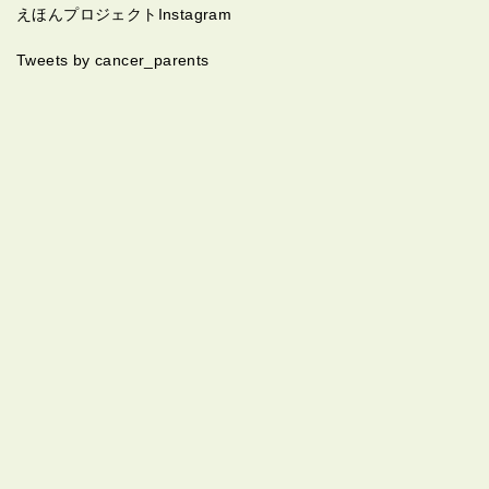
日曜は外泊から病院に帰ってから熱が出たらしくて、ちょっ
えほんプロジェクトInstagram
と心配です。でも主治医の先生は全然心配していないと言う
ことなので、抗がん剤の副作用なのかな？？ オキシンコンチ
Tweets by cancer_parents
ンの減量にも成功して、MAX45mg →今は10mg レスキュー
のオキノーム散は最近は全然飲んでいません。 先日、次の5
回目の抗がん剤は3種類から2種類に減らすし、調子も良さそ
うだから外来でということが決まって、外来化学療法室を看
護師さんに案内してもらって、主人本人は今日が血液検査の
日だし、私もたまたま仕事が休みなので、今日退院するつも
りだったのに… 熱が出て、様子見… もうイヤーーーーーー
ー！！ いつまで一喜一憂が続くんだーーーーーーー！！ って
感じです(´；Ω；｀) 痛み止めで飲んでいるロキソニンが解熱
効果もあるから、本当はどの程度熱があるか分からず、かと
言って更に解熱剤を飲むわけにもいかず、自然任せというか
本人の免疫任せというか…しばらく様子見だそうです。 ま
あ、主治医の先生が全然心配してないみたいだから副作用な
のかな？？