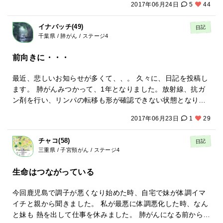
2017年06月24日
5
44
hlive.tv/gannote/ リアルタイムでコメントを書き込むことも
できるので、質問や感想などをお寄せください。 また、こう
イナバッチ(49)
日記
いったネットの利便性を活かして、キャンサーペアレンツで
千葉県 / 肺がん / ステージ4
も様々な取り組みを行っていきたいと考えています。いろん
なアイデアをいただきながら、一緒に作っていきたいです。
前向きに・・・
よろしくお願いします！
最近、悲しいお知らせが多くて、、。 久々に、日記を投稿し
ます。 肺がんみつかって、1年となりました。放射線、抗ガ
ン剤を行い、リンパの転移も形が確認できない状態となり、1
ヶ月ずつの経過観察となっているこのごろです。 以前と同じ
2017年06月23日
1
29
量の仕事もこなし、お酒も月に半分ぐらいは飲んじゃってま
す。「控えめに」 今、闘病生活真っ最中の方々、前向きに、
チャコ(58)
日記
自分を信じて生活する事が、一番の治療薬ですよ。 頑張って
三重県 / 子宮頸がん / ステージ4
いきましょー
生命はつながっている
今回鹿児島で調子が悪くなり始めた時、自宅で妹が体調イマ
イチと親から聞きました。 私が最悪に体調悪化した時、なん
と妹も 熱を出して仕事を休みました。 肺がんになる前から妹