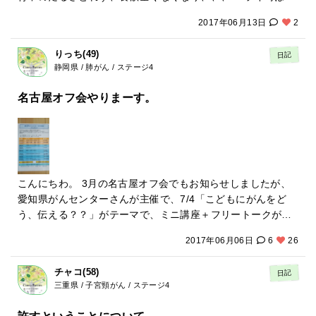
わり 妹をいじめていました 私は羨ましかったんや・・・とい
リニックにかかるといいと言われてかかりました。症状を言
しに来てくれたんだと思います。 痛みは辛いものです。先生
うことに気づきました。 そのあと私なんかどうせ、、という
2017年06月13日
2
うと先生は 反発してますねと一言。え？？？反発？？？確か
は本に、私を否定している人も私が触ると否定出来なくなる
感情が上がってきました どうせ私なんか親から嫌われてるか
に温泉入るとその後から寒気があるけど、、、 不思議なこと
と書いてありましたが、触られなくても痛みを取ってもらっ
ら治らなくていい 私は治らなくていいんだと これって潜在意
りっち(49)
日記
に先生とお話ししてたら背中のだるさ消えてました その代わ
たら否定出来ません。 注 宗教ではありません
識なんかな、、いくら顕在意識で治りたいと言っても潜在意
静岡県 / 肺がん / ステージ4
りに左脇の下に激烈な痛みが出てきました。 立位の時は痛く
識が治りたくないのであれば治らないと聞いたことがあるけ
ない ベッドに寝ると体の内側から蹴飛ばされてるような痛み
名古屋オフ会やりまーす。
ど、、、 私はこんなこと思ってたんだー！もうびっくりです
が出て息が出来ない なんでこんな痛みが？？？？と考える間
しかもどうせ私なんかっていう事が今までのいろんな事柄と
も無く痛い 野島先生助けてください！！！と夜心の中で叫び
リンクしてたみたいで芋づる式に過去が出てくる出てくる し
ながら寝ていきました 夢の中で 中田さんの畑の水はいいから
ばらく涙止まりませんでした 鹿児島行った時病気が治る温泉
使いなさい、この水もいいから使いなさいと声が聞こえてき
に入るとこの言葉が反発してたんだなぁ 具合悪くなるはずだ
て言うとうりにしてました。中田さんてゆうのはその日宿泊
ぁ このことに気がついたあとねつを測ると37.2に下がってい
施設にきていた関東の男性です 23時過ぎトイレで目が覚めま
こんにちわ。 3月の名古屋オフ会でもお知らせしましたが、
ました しかもその時から咳と痰が激減 1/10ぐらいかなあ？
した。その時左脇の痛みは全くありませんでした 朝までよく
愛知県がんセンターさんが主催で、7/4「こどもにがんをど
ほとんど出なくてびっくり。特に痰。 今朝は今まで全く症状
眠れました。宿泊客にその話をしたら、それ、先生やねと言
う、伝える？？」がテーマで、ミニ講座＋フリートークが開
なかった右肺が痛くなってました ここにも気づくべき感情が
われました 私もそう思います 激烈な痛みは消えましたが左肩
かれます。 7/4（火）13:30～15:30 場所：愛知県がんセン
あるっていうことなんだなと思いました 寝てばかりなのと食
2017年06月06日
6
26
先端の骨？と左胸の上と左脇にいたみがかわりにあらわれま
ター中央病院 １F 緩和ケアセンター前 住所：愛知県名古
べてないのと熱出て体力が全くなくなりトイレ行くだけで肩
した。我慢出来ない痛みではないのでいいのですが場所が骨
屋市千種区鹿子殿１番１号 https://www.pref.aichi.jp/cancer-
呼吸になってますが少しずつ起きるようにして月末に備えま
チャコ(58)
日記
の辺りだけにまた骨転移かな？とふと考えました。 激烈な痛
center/hosp/index.html もしよかったら、名古屋オフ会を兼
す 親は玄米食べやなと言いますが今日は焼きそばロールとオ
三重県 / 子宮頸がん / ステージ4
み無くなっても相変わらず食欲がなく体力落ち落ちで歩くの
ねてみんなで集まりませんか？ 当日は、医師やがん認定看護
レンジジュース 美味しかったー そして夜はコロッケロールと
もエライ 明日は家に帰らないといけないのに帰れるんだろう
師など、経験豊富な方からアドバイスを頂いたり、子供をも
許すということについて
お茶 楽しみ♪( &acute;▽｀)