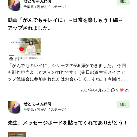
せとちゃん(53)
日記
録しました。 なのに、使い方がわからない(汗) でもすぐに救
千葉県 / 乳がん / ステージ4
いの手がさしのべられました♪ 「welcome♪」と言うように
「つながり申請」をしてくださった方がいらっしゃって。
動画「がんでもキレイに」～日常を楽しもう！編～
あ〜ありがたい。ビビりな私は硬いご挨拶しかできなかった
アップされました。
のですが、 本当はすごく嬉しかったです。 まだまだネット初
心者、日々の様子をつぶやきたいと思います。 よろしくお願
いいたします(^^)
「がんでもキレイに」シリーズの第6弾ができました。 今回
も制作担当よしださんの力作です！ (先日の資生堂メイクア
ップ勉強会に参加された方はお会いしてますね。) 今回は、
千葉県を中心に活動しているアコースティックギターデュオ
2017年04月25日
9
25
のかりんとうさんに、BGMも提供してもらいました。 かりん
とうのメンバーのイワチャンさんのお母様もがんで闘病され
せとちゃん(53)
日記
ていたとのことで、「そんな方々が観て、元気になれるプロ
千葉県 / 乳がん / ステージ4
ジェクトがあるなら、ぜひに！」とのことでご快諾頂きまし
た。 今回の内容は、こんな感じです。 がんでもオシャレして
先生、メッセージボードを貼ってくれてありがとう！
お出かけしたり、 がんでも元気に働けるし、 がんでもカフェ
でホッとするランチのひとときを楽しめる。 がんだから動け