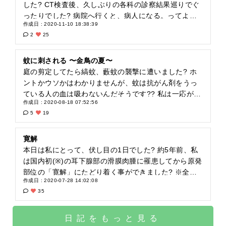
がんサバイバー#滑膜肉腫#ステージⅢ#転移あり#影#家
した? CT検査後、久しぶりの各科の診察結果巡りでぐ
族#娘#女神#人生#無病息災
ったりでした? 病院へ行くと、病人になる。ってよく
作成日 : 2020-11-10 18:38:39
言われてますが名言ですね? 今年の8月にて滑膜肉腫の
2
25
原発部位の手術・治療から5年が経ち寛解を無事に迎え
る事ができました? 肺転移腫瘍の手術・治療の5年経過
は再来年の1月。今回のCT検査による検査結果も無事
蚊に刺される 〜金鳥の夏〜
にクリアする事ができました?‍♂️✨ 特に気をつけてなく
庭の剪定してたら縞蚊、藪蚊の襲撃に遭いました? ホ
てならないことは無く天に運を委ねる事しかできない
ントかウソかはわかりませんが、蚊は抗がん剤をうっ
のですが、これからの季節も考えると強いて挙げると
ている人の血は吸わないんだそうです?? 私は一応がん
作成日 : 2020-08-18 07:52:56
したら免疫力を下げない事ですかね?? 肺転移の寛解も
サバイバーで、生涯投与限度が限られている強めな抗
5
19
無事に迎えて、完全寛解を迎える事ができますよ〜
がん剤を限界まで投与しているのですが、今年は蚊が
に?‼️ #新潟大学医師学総合病院#AYA世代#働き世代#が
ブスブスと刺してきます????笑 しかも手術、放射線当
んサバイバー#滑膜肉腫#耳下腺#国内初#肺転移腫瘍#
てた部位までブスりと刺して吸ってくれてで、痒いん
寛解
ステージⅢ#経過観察中#自然のリズムを取り戻す鍵は#
だか熱いだかジンジン?、よくわからん感覚‼️? 蚊よ、
本日は私にとって、伏し目の1日でした? 約5年前、私
食べること#寝ること#リラックスすること#免疫力を
吸血してみて美味いかい？俺の血⁇、数年ぶりに蚊に
は国内初(※)の耳下腺部の滑膜肉腫に罹患してから原発
たかめよう
刺されて存外悪くない気分の自分を感じる夏…?笑
部位の「寛解」にたどり着く事ができました? ※全て
作成日 : 2020-07-28 14:02:08
の情報が共有・開示されている訳ではありません。 古
35
いPCに保存されていた、手術直前の当時の1番ヤバか
ったピークの頃の自撮り画像が出てきて、改めて私自
身ビックリしました?⁉️ ここまで腫れ上がると、腫瘍そ
日記をもっと見る