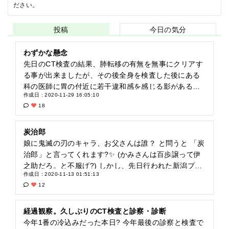
ださい。
投稿
今日の気分
わずかな懸念
先日のCT検査の結果、肺転移の有無を無事にクリアす
る事が出来ましたが、その後全身を検査した後にある
科の医師に胃の付近に若干違和感を感じる影があると
作成日 : 2020-11-29 16:05:10
いう話をされました? (なんたら線という悪い細胞を阻
18
止する役割をする線の所に影があるんだそうですが、
忘れちゃいました?) 滑膜肉腫もた様々な部位に転移す
る可能性が「無い訳では無い為」医師に意見されると
炭治郎
不安を感じざる得ない所もあります? しかしこの度、
娘に鬼滅の刃のキャラ、お父さんは誰？ と問うと 「炭
映った影が痛みを感じるなどの現在直接的な影響がで
治郎」と言ってくれます?✨ (かみさんは百歩譲って伊
てる訳ではありません? 意見した医師も、「私の専門
之助だろ。と不服げ?) しかし、先日行われた新潟プロ
作成日 : 2020-11-13 01:51:13
領域で無い部位なのに変な言い方してごめんね??」っ
レスのポスターを観て、この貼り紙に写ってる人達全
12
て言ってました?。 しかし今後は肺以外も全身もよく
員お父さんみたい❗️特にこの人‼️ kazuma sakamoto さ
見て様子を見ていきましょうとの事で話は纏りました?
ん?‍♀️⁉️ え…、お父さん、炭…治郎なんだよね❓ #鬼滅
もはやこの運命を背負った身、まだ小さな私の女神の
の刃 #娘 #炭治郎 #新潟プロレス #お父さん #全員 #ka
経過観察。久しぶりのCT検査と診察・診断
為に捧げつつ自身の人生もまた楽しみたく思います? #
zumasakamoto #全集中 #父の呼吸 #動悸
今年1番の冷込みだった本日? 今年最後の診察と検査で