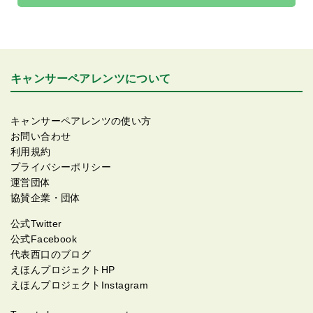
のものの痛みの他に神経圧迫による痛み、腫瘍の方に
顔の皮膚や筋肉が引っ張られて顔が動かなくなってき
てました? 本来、腫瘍を切除する際は余裕を持って、
腫瘍からか約8cm程離して切除するのが基本だとの事
だったのですが、このサイズで中心からさらに半径8c
キャンサーペアレンツについて
mを切除していたら頭部の1/3以上欠損してまう事にな
り例え手術が成功したとしても、その後の日常社会・
一般社会での生活に支障が出てしまう為ギリギリの所
キャンサーペアレンツの使い方
で切除してもらました?‍⚕️ そして右脚の神経を切り取っ
お問い合わせ
て切除した神経を繋ぎ、右太股の筋肉と皮膚で塞ぎ(皮
利用規約
弁)ました? 新潟大学医歯学総合病院の形成外科の先生
プライバシーポリシー
の中に全国で5本の指に入る、ゴッドハンドクラスの先
運営団体
生がいます??✨ その先生のお陰で可能な限り最小限に
協賛企業・団体
抑えて頂く事ができて現在に至ります‼️ 現在は、更に
皮膚の色を合わせる事が可能な鎖骨付近の皮膚を移植
公式Twitter
する方法もあるよ?との事でやりますか？と言われてま
公式Facebook
したが、「検討しときます」って答えておきました笑?
代表西口のブログ
(趣味のサーフィンの日焼けもあり真っ黒であんまり気
えほんプロジェクトHP
にならないないし??‍♂️) ひとまずは節目の「寛解」を無
えほんプロジェクトInstagram
事に迎える事が出来て一安心です✨ しかし原発部の治
療後の約一年後に肺転移が確認されて手術&治療してる