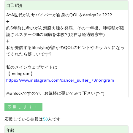
自己紹介
AYA世代がんサバイバーが自身のQOLをdesign?‍♂?‍?‍??
➕
約5年前に希少がん滑膜肉腫を発病。その一年後、肺転移が確
認されステージⅢの闘病を体験?(現在は経過観察中)
➕
私が発信するlifestyleが誰かのQOLのヒントやキッカケになっ
てくれたら嬉しいです?
私のメインウェブサイトは
【Instagram】
https://www.instagram.com/cancer_surfer_73norigram
※unlockですので、お気軽に覗いてみて下さい(^-^)
応援します！
応援している会員は
58
人です
年齢